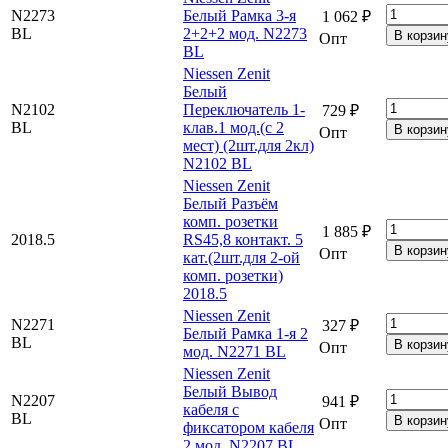
N2273
Белый Рамка 3-я
1 062 ₽
BL
2+2+2 мод. N2273
Опт
BL
Niessen Zenit
Белый
N2102
Переключатель 1-
729 ₽
BL
клав.1 мод.(с 2
Опт
мест) (2шт.для 2кл)
N2102 BL
Niessen Zenit
Белый Разъём
комп. розетки
1 885 ₽
2018.5
RS45,8 контакт. 5
Опт
кат.(2шт.для 2-ой
комп. розетки)
2018.5
Niessen Zenit
N2271
327 ₽
Белый Рамка 1-я 2
BL
Опт
мод. N2271 BL
Niessen Zenit
Белый Вывод
N2207
941 ₽
кабеля с
BL
Опт
фиксатором кабеля
2 мод. N2207 BL