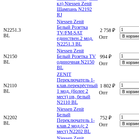
кл) Niessen Zenit
Шампань N2192
RJ
Niessen Zenit
Белый Розетка
N2251.3
2 758 ₽
TV/FM-SAT
BL
Опт
единствен.2 мод.
N2251.3 BL
Niessen Zenit
N2150
Белый Розетка TV
994 ₽
BL
одиночная N2150
Опт
BL
ZENIT
Переключатель 1-
N2110
клав.перекрёстный
1 802 ₽
BL
1 мод. (более 2
Опт
мест) цв, белый
N2110 BL
Niessen Zenit
Белый
N2202
752 ₽
Переключатель 1-
BL
Опт
клав.2 мод.(с 2
мест) N2202 BL
Niessen Zenit