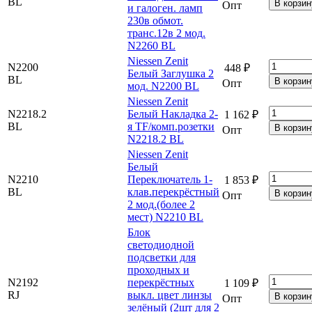
BL
Опт
и галоген. ламп
230в обмот.
транс.12в 2 мод.
N2260 BL
Niessen Zenit
N2200
448 ₽
Белый Заглушка 2
BL
Опт
мод. N2200 BL
Niessen Zenit
N2218.2
Белый Накладка 2-
1 162 ₽
BL
я TF/комп.розетки
Опт
N2218.2 BL
Niessen Zenit
Белый
N2210
Переключатель 1-
1 853 ₽
BL
клав.перекрёстный
Опт
2 мод.(более 2
мест) N2210 BL
Блок
светодиодной
подсветки для
проходных и
N2192
перекрёстных
1 109 ₽
RJ
выкл. цвет линзы
Опт
зелёный (2шт для 2