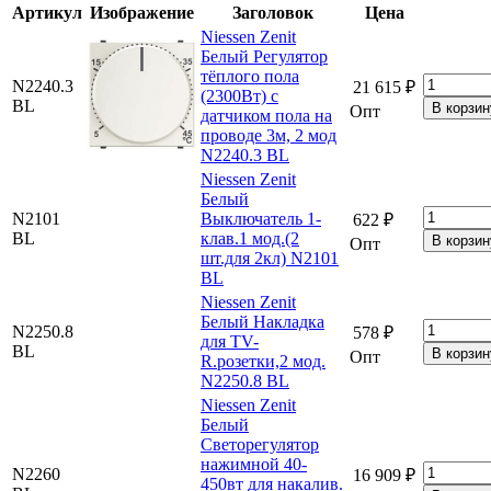
Артикул
Изображение
Заголовок
Цена
Niessen Zenit
Белый Регулятор
тёплого пола
N2240.3
21 615 ₽
(2300Вт) с
BL
Опт
датчиком пола на
проводе 3м, 2 мод
N2240.3 BL
Niessen Zenit
Белый
N2101
Выключатель 1-
622 ₽
BL
клав.1 мод.(2
Опт
шт.для 2кл) N2101
BL
Niessen Zenit
Белый Накладка
N2250.8
578 ₽
для TV-
BL
Опт
R.розетки,2 мод.
N2250.8 BL
Niessen Zenit
Белый
Светорегулятор
нажимной 40-
N2260
16 909 ₽
450вт для накалив.