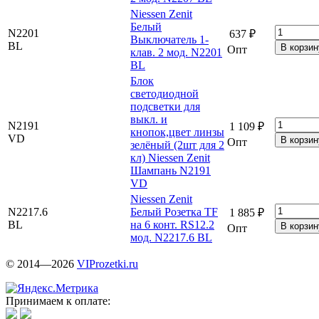
Niessen Zenit
Белый
N2201
637 ₽
Выключатель 1-
BL
Опт
клав. 2 мод. N2201
BL
Блок
светодиодной
подсветки для
выкл. и
N2191
1 109 ₽
кнопок,цвет линзы
VD
Опт
зелёный (2шт для 2
кл) Niessen Zenit
Шампань N2191
VD
Niessen Zenit
N2217.6
Белый Розетка TF
1 885 ₽
BL
на 6 конт. RS12.2
Опт
мод. N2217.6 BL
© 2014—2026
VIProzetki.ru
Принимаем к оплате: