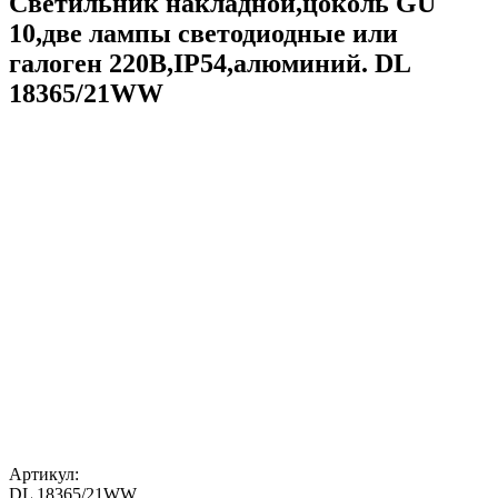
Светильник накладной,цоколь GU
10,две лампы светодиодные или
галоген 220В,IP54,алюминий. DL
18365/21WW
Артикул:
DL 18365/21WW