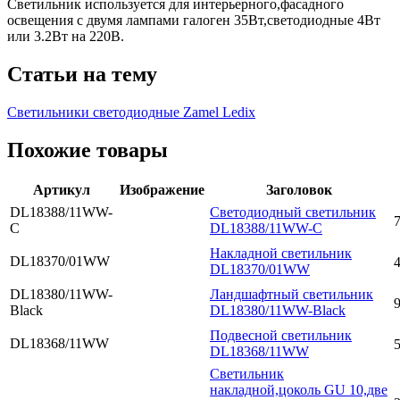
Светильник используется для интерьерного,фасадного
освещения с двумя лампами галоген 35Вт,светодиодные 4Вт
или 3.2Вт на 220В.
Статьи на тему
Светильники светодиодные Zamel Ledix
Похожие товары
Артикул
Изображение
Заголовок
DL18388/11WW-
Cветодиодный светильник
7
С
DL18388/11WW-С
Накладной светильник
DL18370/01WW
4
DL18370/01WW
DL18380/11WW-
Ландшафтный светильник
9
Black
DL18380/11WW-Black
Подвесной светильник
DL18368/11WW
5
DL18368/11WW
Светильник
накладной,цоколь GU 10,две