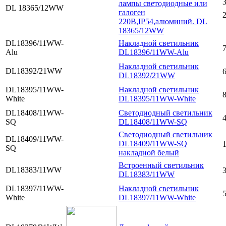
3
лампы светодиодные или
DL 18365/12WW
галоген
2
220В,IP54,алюминий. DL
18365/12WW
DL18396/11WW-
Накладной светильник
7
Alu
DL18396/11WW-Alu
Накладной светильник
DL18392/21WW
6
DL18392/21WW
DL18395/11WW-
Накладной светильник
8
White
DL18395/11WW-White
DL18408/11WW-
Cветодиодный светильник
4
SQ
DL18408/11WW-SQ
Cветодиодный светильник
DL18409/11WW-
DL18409/11WW-SQ
SQ
накладной белый
Встроенный светильник
DL18383/11WW
3
DL18383/11WW
DL18397/11WW-
Накладной светильник
5
White
DL18397/11WW-White