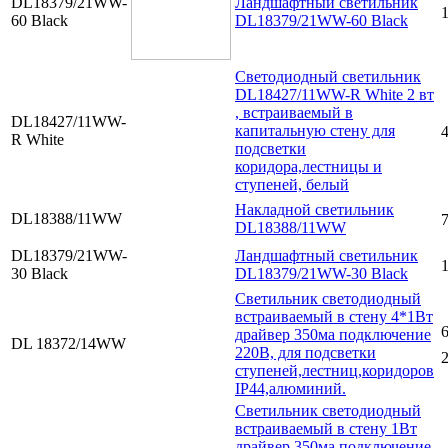
DL18379/21WW-
Ландшафтный светильник
60 Black
DL18379/21WW-60 Black
Cветодиодный светильник
DL18427/11WW-R White 2 вт
, встраиваемый в
DL18427/11WW-
капитальную стену для
4
R White
подсветки
коридора,лестницы и
ступеней, белый
Накладной светильник
DL18388/11WW
7
DL18388/11WW
DL18379/21WW-
Ландшафтный светильник
30 Black
DL18379/21WW-30 Black
Светильник светодиодный
встраиваемый в стену 4*1Вт
6
драйвер 350ма подключение
DL 18372/14WW
220В, для подсветки
2
ступеней,лестниц,коридоров
IP44,алюминий.
Светильник светодиодный
встраиваемый в стену 1Вт
драйвер 350ма подключение