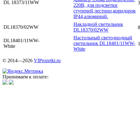
DL 18373/11WW
3
220В, для подсветки
ступеней,лестниц,коридоров
IP44,алюминий.
Накладной светильник
DL18370/02WW
8
DL18370/02WW
Настольный светодиодный
DL18401/11WW-
светильник DL18401/11WW-
White
White
© 2014—2026
VIProzetki.ru
Принимаем к оплате: