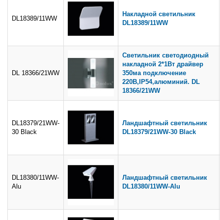
Накладной светильник
DL18389/11WW
DL18389/11WW
Светильник светодиодный
накладной 2*1Вт драйвер
DL 18366/21WW
350ма подключение
220В,IP54,алюминий. DL
18366/21WW
DL18379/21WW-
Ландшафтный светильник
30 Black
DL18379/21WW-30 Black
DL18380/11WW-
Ландшафтный светильник
Alu
DL18380/11WW-Alu