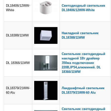
DL18406/12WW-
Cветодиодный светильник
White
DL18406/12WW-White
Накладной светильник
DL18388/11WW
DL18388/11WW
Светильник светодиодный
накладной 1Вт драйвер
DL 18366/11WW
350ма подключение
220В,IP54,алюминий. DL
18366/11WW
DL18379/21WW-
Ландшафтный светильник
60 Alu
DL18379/21WW-60 Alu
Светильник светодиодный