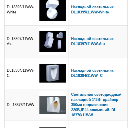
DL18395/11WW-
Накладной светильник
White
DL18395/11WW-White
DL18397/11WW-
Накладной светильник
Alu
DL18397/11WW-Alu
DL18384/11WW-
Накладной светильник
C
DL18384/11WW- C
Светильник светодиодный
накладной 1*3Вт драйвер
DL 18376/11WW
350ма подключение
220В,IP44,алюминий. DL
18376/11WW