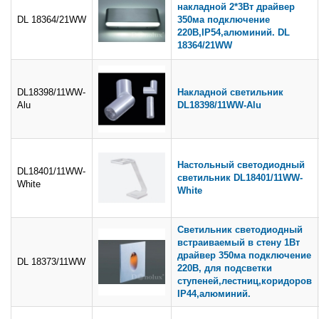
накладной 2*3Вт драйвер
DL 18364/21WW
350ма подключение
220В,IP54,алюминий. DL
18364/21WW
DL18398/11WW-
Накладной светильник
Alu
DL18398/11WW-Alu
Настольный светодиодный
DL18401/11WW-
светильник DL18401/11WW-
White
White
Светильник светодиодный
встраиваемый в стену 1Вт
драйвер 350ма подключение
DL 18373/11WW
220В, для подсветки
ступеней,лестниц,коридоров
IP44,алюминий.