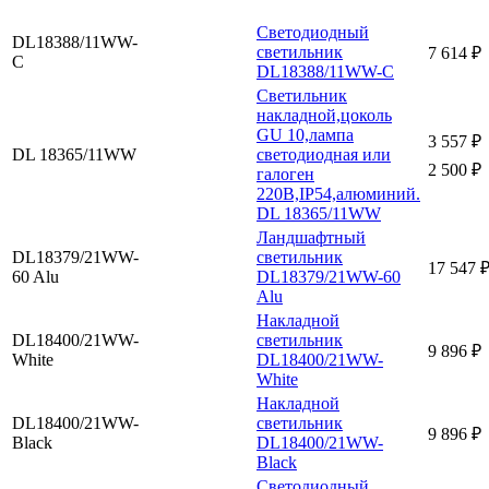
Cветодиодный
DL18388/11WW-
светильник
7 614 ₽
С
DL18388/11WW-С
Светильник
накладной,цоколь
GU 10,лампа
3 557 ₽
DL 18365/11WW
светодиодная или
2 500 ₽
галоген
220В,IP54,алюминий.
DL 18365/11WW
Ландшафтный
DL18379/21WW-
светильник
17 547 
60 Alu
DL18379/21WW-60
Alu
Накладной
DL18400/21WW-
светильник
9 896 ₽
White
DL18400/21WW-
White
Накладной
DL18400/21WW-
светильник
9 896 ₽
Black
DL18400/21WW-
Black
Cветодиодный