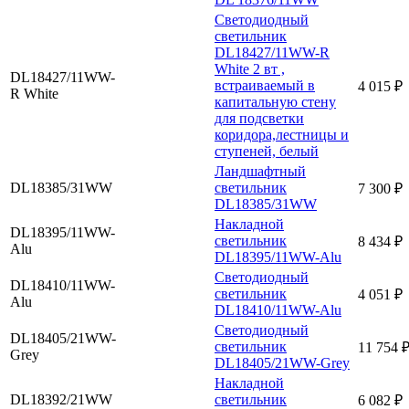
Cветодиодный
светильник
DL18427/11WW-R
White 2 вт ,
DL18427/11WW-
встраиваемый в
4 015 ₽
R White
капитальную стену
для подсветки
коридора,лестницы и
ступеней, белый
Ландшафтный
DL18385/31WW
светильник
7 300 ₽
DL18385/31WW
Накладной
DL18395/11WW-
светильник
8 434 ₽
Alu
DL18395/11WW-Alu
Cветодиодный
DL18410/11WW-
светильник
4 051 ₽
Alu
DL18410/11WW-Alu
Cветодиодный
DL18405/21WW-
светильник
11 754 
Grey
DL18405/21WW-Grey
Накладной
DL18392/21WW
светильник
6 082 ₽