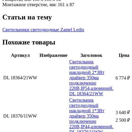
Монтажное отверстие, мм: 161 х 87
Статьи на тему
Светильники светодиодные Zamel Ledix
Похожие товары
Артикул
Изображение
Заголовок
Цена
Светильник
светодиодный
накладной 2*3Вт
DL 18364/21WW
драйвер 350ма
6 774 ₽
подключение
220В,IP54,алюминий.
DL 18364/21WW
Светильник
светодиодный
накладной 1*3Вт
3 640 ₽
DL 18376/11WW
драйвер 350ма
2 500 ₽
подключение
220В,IP44,алюминий.
DL 18376/11WW