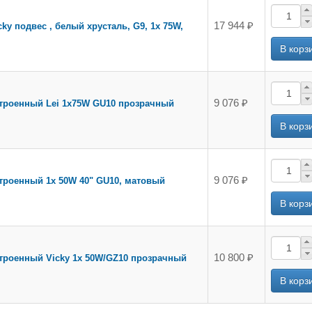
17 944 ₽
ky подвес , белый хрусталь, G9, 1x 75W,
9 076 ₽
строенный Lei 1x75W GU10 прозрачный
9 076 ₽
троенный 1х 50W 40" GU10, матовый
10 800 ₽
строенный Vicky 1х 50W/GZ10 прозрачный