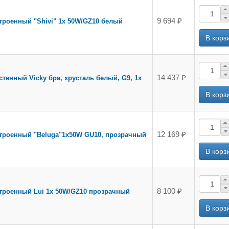
9 694 ₽
троенный "Shivi" 1х 50W/GZ10 белый
14 437 ₽
стенный Vicky бра, хрусталь белый, G9, 1x
12 169 ₽
строенный "Beluga"1х50W GU10, прозрачный
8 100 ₽
строенный Lui 1х 50W/GZ10 прозрачный