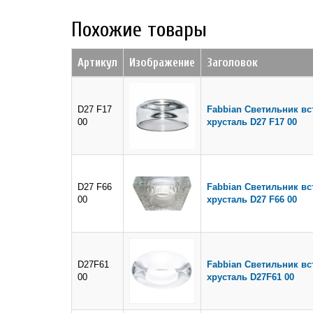
Похожие товары
Артикул
Изображение
Заголовок
D27 F17
Fabbian Светильник в
00
хрусталь D27 F17 00
D27 F66
Fabbian Светильник в
00
хрусталь D27 F66 00
D27F61
Fabbian Светильник вс
00
хрусталь D27F61 00