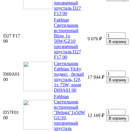
прозрачный
хрусталь D27
F13 00
Fabbian
Светильник
встроенный
D27 F17
Blow 1х
9 076 ₽
00
50W/GZ10
прозрачный
хрусталь D27
F17 00
Светильник
Fabbian Vicky
D69A01
подвес , белый
17 944 ₽
00
хрусталь, G9,
1x 75W, хром
D69A01 00
Fabbian
Светильник
встроенный
D57F01
"Beluga"1х50W
12 169 ₽
00
GU10,
прозрачный
хрусталь