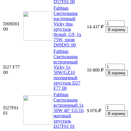
D57F01 00
Fabbian
Светильник
настенный
D69D01
Vicky бра,
14 437 ₽
00
хрусталь
белый, G9, 1x
75W, хром
D69D01 00
Fabbian
Светильник
встроенный
D27 F77
Vicky 1х
10 800 ₽
00
50W/GZ10
прозрачный
хрусталь D27
F77 00
Fabbian
Светильник
встроенный 1х
D27F61
50W 40" GU10,
9 076 ₽
01
матовый
хрусталь
D27F61 01