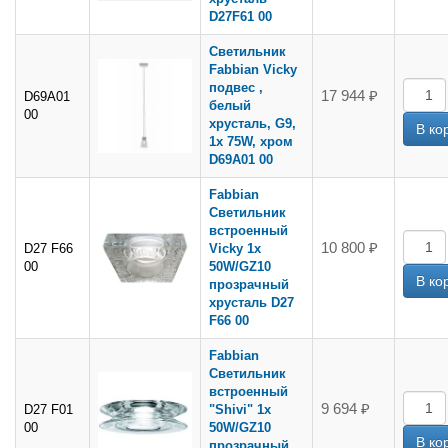
D27F61 00
Светильник
Fabbian Vicky
подвес ,
17 944 ₽
D69A01
белый
00
хрусталь, G9,
1x 75W, хром
D69A01 00
Fabbian
Светильник
встроенный
10 800 ₽
D27 F66
Vicky 1х
00
50W/GZ10
прозрачный
хрусталь D27
F66 00
Fabbian
Светильник
встроенный
9 694 ₽
D27 F01
"Shivi" 1х
00
50W/GZ10
прозрачный