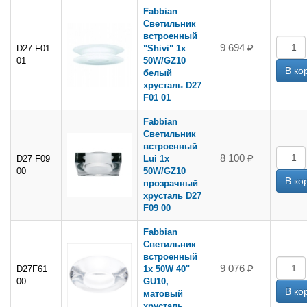
Fabbian
Светильник
встроенный
9 694 ₽
D27 F01
"Shivi" 1х
01
50W/GZ10
белый
хрусталь D27
F01 01
Fabbian
Светильник
встроенный
8 100 ₽
D27 F09
Lui 1х
00
50W/GZ10
прозрачный
хрусталь D27
F09 00
Fabbian
Светильник
встроенный
9 076 ₽
D27F61
1х 50W 40"
00
GU10,
матовый
хрусталь