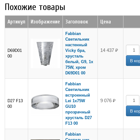
Похожие товары
Артикул
Изображение
Заголовок
Цена
Fabbian
Светильник
настенный
14 437 ₽
D69D01
Vicky бра,
00
хрусталь
белый, G9, 1x
75W, хром
D69D01 00
Fabbian
Светильник
встроенный
9 076 ₽
D27 F13
Lei 1x75W
00
GU10
прозрачный
хрусталь D27
F13 00
Fabbian
Светильник