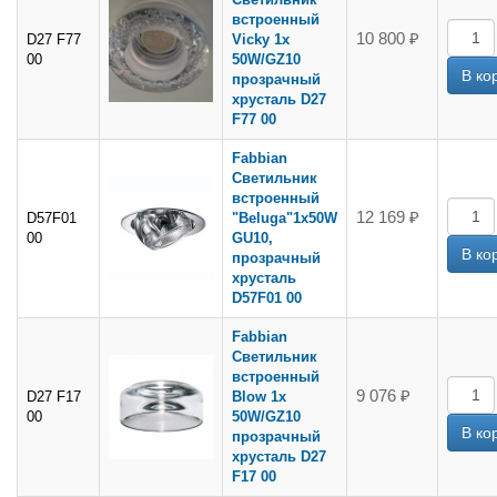
встроенный
10 800 ₽
D27 F77
Vicky 1х
00
50W/GZ10
прозрачный
хрусталь D27
F77 00
Fabbian
Светильник
встроенный
12 169 ₽
D57F01
"Beluga"1х50W
00
GU10,
прозрачный
хрусталь
D57F01 00
Fabbian
Светильник
встроенный
9 076 ₽
D27 F17
Blow 1х
00
50W/GZ10
прозрачный
хрусталь D27
F17 00