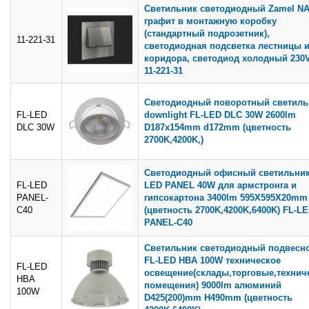
Светильник светодиодный Zamel NA
графит в монтажную коробку
(стандартный подрозетник),
11-221-31
светодиодная подсветка лестницы 
коридора, светодиод холодный 230
11-221-31
Светодиодный поворотный светиль
FL-LED
downlight FL-LED DLC 30W 2600lm
DLC 30W
D187x154mm d172mm (цветность
2700K,4200K,)
Светодиодный офисный светильник
FL-LED
LED PANEL 40W для армстронга и
PANEL-
гипсокартона 3400lm 595X595X20mm
C40
(цветность 2700K,4200K,6400K) FL-L
PANEL-C40
Светильник светодиодный подвесн
FL-LED HBA 100W техническое
FL-LED
освещение(склады,торговые,технич
HBA
помещения) 9000lm алюминий
100W
D425(200)mm H490mm (цветность