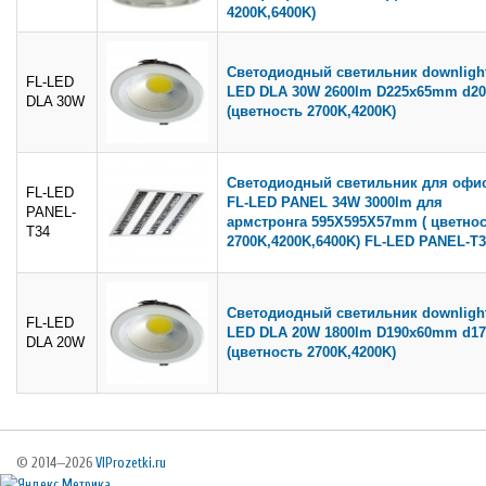
4200K,6400K)
Светодиодный светильник downlight
FL-LED
LED DLA 30W 2600lm D225x65mm d
DLA 30W
(цветность 2700K,4200K)
Светодиодный светильник для офи
FL-LED
FL-LED PANEL 34W 3000lm для
PANEL-
армстронга 595X595X57mm ( цветно
T34
2700K,4200K,6400K) FL-LED PANEL-T3
Светодиодный светильник downlight
FL-LED
LED DLA 20W 1800lm D190x60mm d
DLA 20W
(цветность 2700K,4200K)
© 2014—2026
VIProzetki.ru