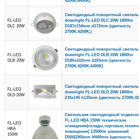
4200K,6400K)
Светодиодный поворотный светиль
FL-LED
downlight FL-LED DLC 20W 1800lm
DLC 20W
D187x154mm d172mm (цветность
2700K,4200K,)
Светодиодный поворотный светиль
FL-LED
downlight FL-LED DLB 20W 1800lm
DLB 20W
D180x102mm d165mm (цветность
2700K,4200K,6400K)
Светодиодный поворотный светиль
FL-LED
downlight FL-LED DLD 20W 1800lm
DLD 20W
235x145 h135mm (цветность 2700K,42
Светильник светодиодный подвесн
FL-LED HBA 150W техническое
FL-LED
освещение(склады,торговые,технич
HBA
помещения) 13500lm алюминий
150W
D500(290)mm H440mm (цветность