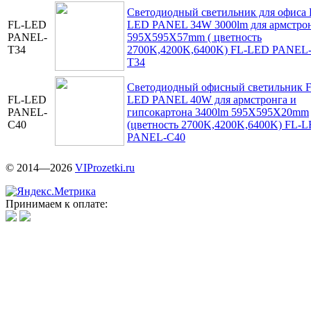
Светодиодный светильник для офиса 
FL-LED
LED PANEL 34W 3000lm для армстро
PANEL-
595X595X57mm ( цветность
T34
2700K,4200K,6400K) FL-LED PANEL
T34
Светодиодный офисный светильник F
FL-LED
LED PANEL 40W для армстронга и
PANEL-
гипсокартона 3400lm 595X595X20mm
C40
(цветность 2700K,4200K,6400K) FL-
PANEL-C40
© 2014—2026
VIProzetki.ru
Принимаем к оплате: