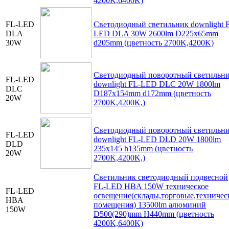
4200K,6400K)
FL-LED
Светодиодный светильник downlight 
DLA
LED DLA 30W 2600lm D225x65mm
30W
d205mm (цветность 2700K,4200K)
Светодиодный поворотный светильн
FL-LED
downlight FL-LED DLC 20W 1800lm
DLC
D187x154mm d172mm (цветность
20W
2700K,4200K,)
Светодиодный поворотный светильн
FL-LED
downlight FL-LED DLD 20W 1800lm
DLD
235x145 h135mm (цветность
20W
2700K,4200K,)
Светильник светодиодный подвесной
FL-LED HBA 150W техническое
FL-LED
освещение(склады,торговые,техничес
HBA
помещения) 13500lm алюминий
150W
D500(290)mm H440mm (цветность
4200K,6400K)