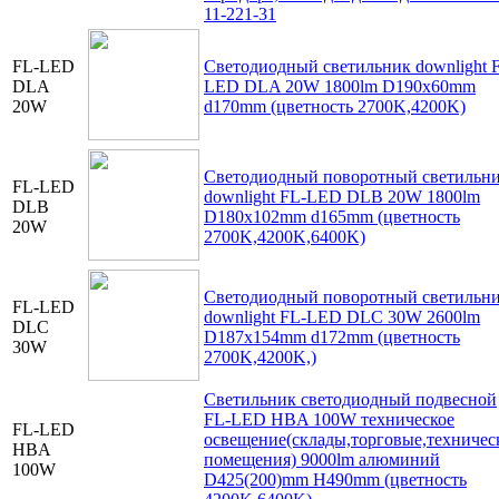
11-221-31
FL-LED
Светодиодный светильник downlight 
DLA
LED DLA 20W 1800lm D190x60mm
20W
d170mm (цветность 2700K,4200K)
Светодиодный поворотный светильн
FL-LED
downlight FL-LED DLB 20W 1800lm
DLB
D180x102mm d165mm (цветность
20W
2700K,4200K,6400K)
Светодиодный поворотный светильн
FL-LED
downlight FL-LED DLC 30W 2600lm
DLC
D187x154mm d172mm (цветность
30W
2700K,4200K,)
Светильник светодиодный подвесной
FL-LED HBA 100W техническое
FL-LED
освещение(склады,торговые,техничес
HBA
помещения) 9000lm алюминий
100W
D425(200)mm H490mm (цветность