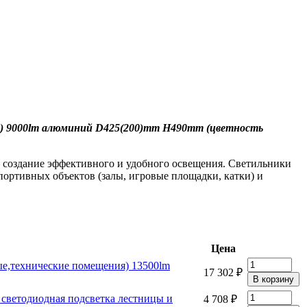
я) 9000lm алюминий D425(200)mm H490mm (цветность
– создание эффективного и удобного освещения. Светильники
ртивных объектов (залы, игровые площадки, катки) и
Цена
е,технические помещения) 13500lm
17 302 ₽
светодиодная подсветка лестницы и
4 708 ₽