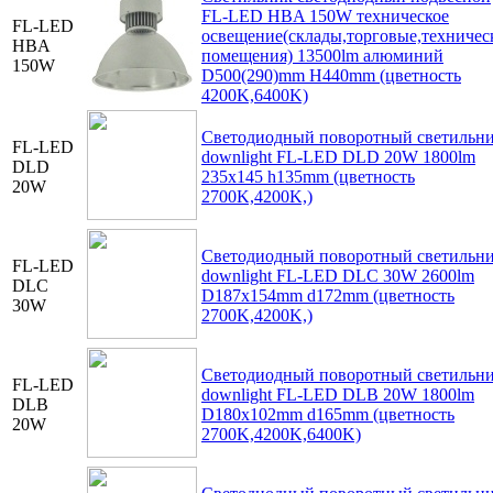
FL-LED HBA 150W техническое
FL-LED
освещение(склады,торговые,техничес
HBA
помещения) 13500lm алюминий
150W
D500(290)mm H440mm (цветность
4200K,6400K)
Светодиодный поворотный светильн
FL-LED
downlight FL-LED DLD 20W 1800lm
DLD
235x145 h135mm (цветность
20W
2700K,4200K,)
Светодиодный поворотный светильн
FL-LED
downlight FL-LED DLC 30W 2600lm
DLC
D187x154mm d172mm (цветность
30W
2700K,4200K,)
Светодиодный поворотный светильн
FL-LED
downlight FL-LED DLB 20W 1800lm
DLB
D180x102mm d165mm (цветность
20W
2700K,4200K,6400K)