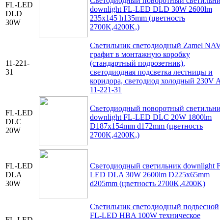
Светодиодный поворотный светильн
FL-LED
downlight FL-LED DLD 30W 2600lm
DLD
235x145 h135mm (цветность
30W
2700K,4200K,)
Светильник светодиодный Zamel NAV
графит в монтажную коробку
11-221-
(стандартный подрозетник),
31
светодиодная подсветка лестницы и
коридора, светодиод холодный 230V 
11-221-31
Светодиодный поворотный светильн
FL-LED
downlight FL-LED DLC 20W 1800lm
DLC
D187x154mm d172mm (цветность
20W
2700K,4200K,)
FL-LED
Светодиодный светильник downlight 
DLA
LED DLA 30W 2600lm D225x65mm
30W
d205mm (цветность 2700K,4200K)
Светильник светодиодный подвесной
FL-LED HBA 100W техническое
FL-LED