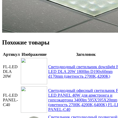
Похожие товары
Артикул
Изображение
Заголовок
FL-LED
Светодиодный светильник downlight 
DLA
LED DLA 20W 1800lm D190x60mm
20W
d170mm (цветность 2700K,4200K)
Светодиодный офисный светильник F
FL-LED
LED PANEL 40W для армстронга и
PANEL-
гипсокартона 3400lm 595X595X20mm
C40
(цветность 2700K,4200K,6400K) FL-
PANEL-C40
Светильник светодиодный подвесной