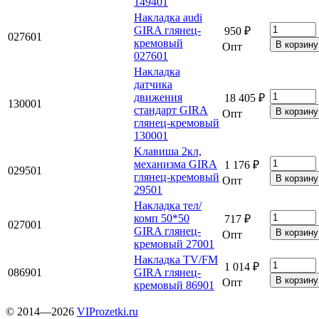
149401
Накладка audi
GIRA глянец-
950 ₽
027601
кремовый
Опт
027601
Накладка
датчика
движения
18 405 ₽
130001
стандарт GIRA
Опт
глянец-кремовый
130001
Kлавиша 2кл,
механизма GIRA
1 176 ₽
029501
глянец-кремовый
Опт
29501
Накладка тел/
комп 50*50
717 ₽
027001
GIRA глянец-
Опт
кремовый 27001
Накладка TV/FM
1 014 ₽
086901
GIRA глянец-
Опт
кремовый 86901
© 2014—2026
VIProzetki.ru