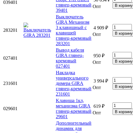
039401
глянец-кремовый
Опт
39401
Выключатель
GIRA Механизм
3 клавишный с
4 909 ₽
283201
клавишей
Опт
глянец-кремовый
283201
Вывод кабеля
GIRA глянец-
950 ₽
027401
кремовый
Опт
027401
Накладка
универсального
3 994 ₽
231601
димера GIRA
Опт
глянец-кремовый
231601
Kлавиша 1кл,
механизма GIRA
619 ₽
029601
глянец-кремовый
Опт
29601
Дополнительный
динамик для