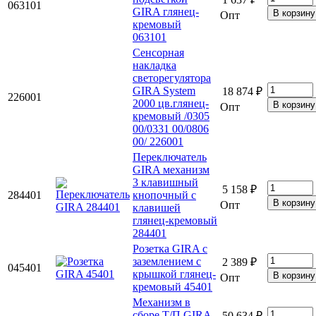
063101
GIRA глянец-
Опт
кремовый
063101
Сенсорная
накладка
светорегулятора
GIRA System
18 874 ₽
226001
2000 цв.глянец-
Опт
кремовый /0305
00/0331 00/0806
00/ 226001
Переключатель
GIRA механизм
3 клавишный
5 158 ₽
284401
кнопочный с
Опт
клавишей
глянец-кремовый
284401
Розетка GIRA с
заземлением с
2 389 ₽
045401
крышкой глянец-
Опт
кремовый 45401
Механизм в
сборе Т/П GIRA
50 634 ₽