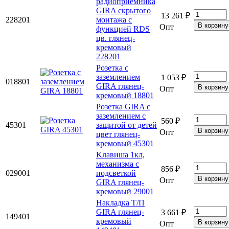
радиоприёмника
GIRA скрытого
13 261 ₽
228201
монтажа с
Опт
функцией RDS
цв. глянец-
кремовый
228201
Розетка с
заземлением
1 053 ₽
018801
GIRA глянец-
Опт
кремовый 18801
Розетка GIRA с
заземлением с
560 ₽
45301
защитой от детей
Опт
цвет глянец-
кремовый 45301
Kлавиша 1кл,
механизма с
856 ₽
029001
подсветкой
Опт
GIRA глянец-
кремовый 29001
Накладка Т/П
GIRA глянец-
3 661 ₽
149401
кремовый
Опт