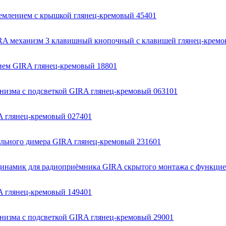
землением с крышкой глянец-кремовый 45401
RA механизм 3 клавишный кнопочный с клавишей глянец-кремо
нием GIRA глянец-кремовый 18801
низма с подсветкой GIRA глянец-кремовый 063101
A глянец-кремовый 027401
ального димера GIRA глянец-кремовый 231601
инамик для радиоприёмника GIRA скрытого монтажа с функцие
A глянец-кремовый 149401
низма с подсветкой GIRA глянец-кремовый 29001