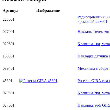
Артикул
Изображение
Радиоприёмник GIR
228001
кремовый 228001
027001
Накладка тел/комп
029601
Kлавиша 1кл, мех
130001
Накладка датчика 
039401
Механизм в сборе
45301
Розетка GIRA с за
029501
Kлавиша 2кл, мех
027601
Накладка audi GIR