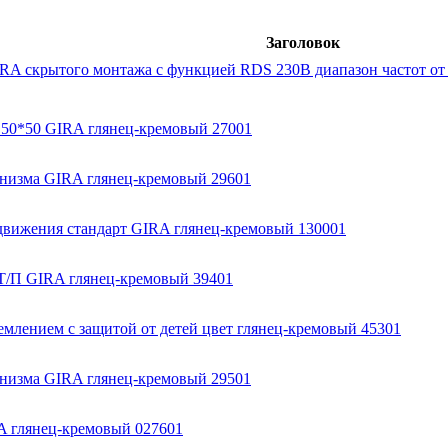
Заголовок
A скрытого монтажа с функцией RDS 230В диапазон частот от 87
 50*50 GIRA глянец-кремовый 27001
анизма GIRA глянец-кремовый 29601
движения стандарт GIRA глянец-кремовый 130001
 Т/П GIRA глянец-кремовый 39401
землением с защитой от детей цвет глянец-кремовый 45301
анизма GIRA глянец-кремовый 29501
A глянец-кремовый 027601