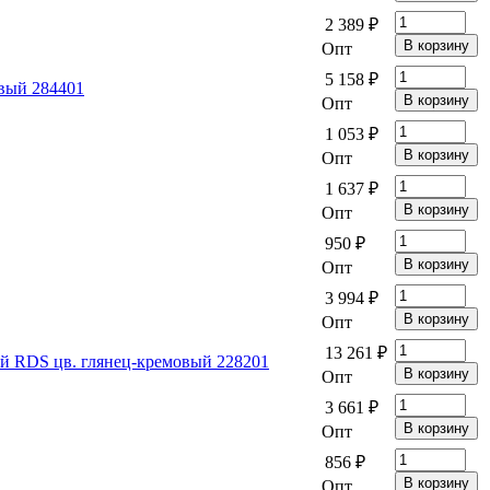
2 389 ₽
Опт
5 158 ₽
вый 284401
Опт
1 053 ₽
Опт
1 637 ₽
Опт
950 ₽
Опт
3 994 ₽
Опт
13 261 ₽
й RDS цв. глянец-кремовый 228201
Опт
3 661 ₽
Опт
856 ₽
Опт