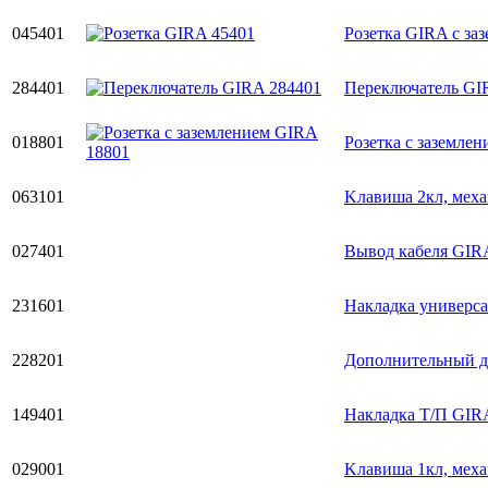
045401
Розетка GIRA с за
284401
Переключатель GI
018801
Розетка с заземле
063101
Kлавиша 2кл, меха
027401
Вывод кабеля GIR
231601
Накладка универс
228201
Дополнительный д
149401
Накладка Т/П GIR
029001
Kлавиша 1кл, меха