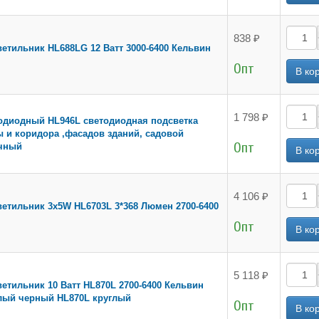
838 ₽
етильник HL688LG 12 Ватт 3000-6400 Кельвин
Опт
1 798 ₽
одиодный HL946L светодиодная подсветка
ы и коридора ,фасадов зданий, садовой
Опт
ичный
4 106 ₽
етильник 3x5W HL6703L 3*368 Люмен 2700-6400
Опт
5 118 ₽
етильник 10 Ватт HL870L 2700-6400 Кельвин
лый черный HL870L круглый
Опт