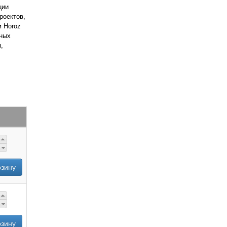
ции
роектов,
м Horoz
нных
,