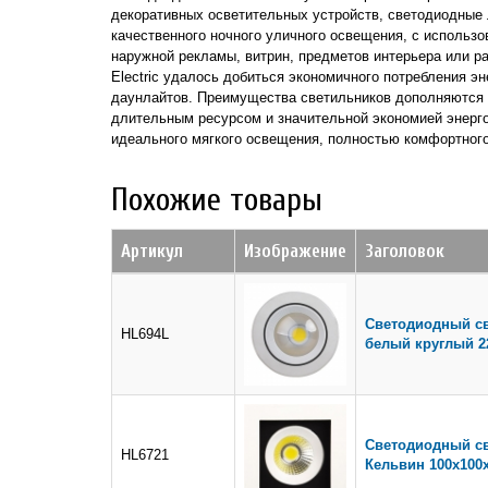
декоративных осветительных устройств, светодиодные 
качественного ночного уличного освещения, с использо
наружной рекламы, витрин, предметов интерьера или 
Electric удалось добиться экономичного потребления 
даунлайтов. Преимущества светильников дополняются о
длительным ресурсом и значительной экономией энерг
идеального мягкого освещения, полностью комфортного
Похожие товары
Артикул
Изображение
Заголовок
Светодиодный св
HL694L
белый круглый 2
Светодиодный св
HL6721
Кельвин 100х100