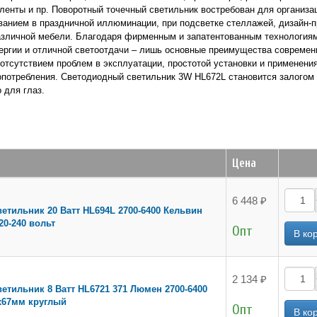
ленты и пр. Поворотный точечный светильник востребован для организа
ванием в праздничной иллюминации, при подсветке стеллажей, дизайн-п
различной мебели. Благодаря фирменным и запатентованным технология
энергии и отличной светоотдачи – лишь основные преимущества совреме
тсутствием проблем в эксплуатации, простотой установки и применения
опотребления. Светодиодный светильник 3W HL672L становится залогом
 для глаз.
Цена
6 448 ₽
етильник 20 Ватт HL694L 2700-6400 Кельвин
20-240 вольт
Опт
2 134 ₽
етильник 8 Ватт HL6721 371 Люмен 2700-6400
х67мм круглый
Опт