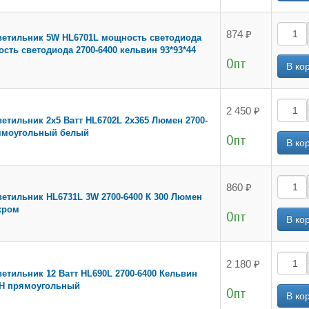
874 ₽
етильник 5W HL6701L мощность светодиода
сть светодиода 2700-6400 кельвин 93*93*44
Опт
2 450 ₽
етильник 2x5 Ватт HL6702L 2х365 Люмен 2700-
рямоугольный белый
Опт
860 ₽
етильник HL6731L 3W 2700-6400 К 300 Люмен
хром
Опт
2 180 ₽
етильник 12 Ватт HL690L 2700-6400 Кельвин
H прямоугольный
Опт