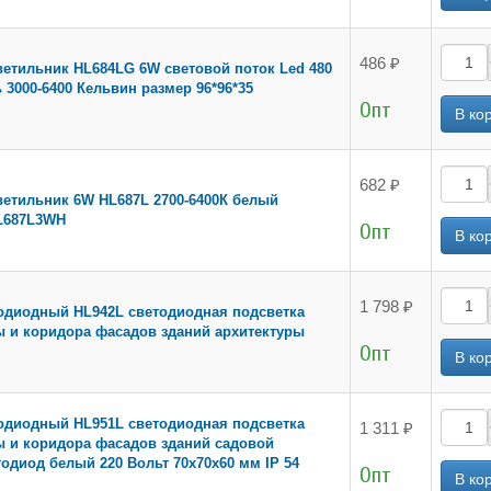
486 ₽
етильник HL684LG 6W световой поток Led 480
3000-6400 Кельвин размер 96*96*35
Опт
682 ₽
етильник 6W HL687L 2700-6400К белый
L687L3WH
Опт
1 798 ₽
одиодный HL942L светодиодная подсветка
ы и коридора фасадов зданий архитектуры
Опт
одиодный HL951L светодиодная подсветка
1 311 ₽
ы и коридора фасадов зданий садовой
одиод белый 220 Вольт 70х70х60 мм IP 54
Опт