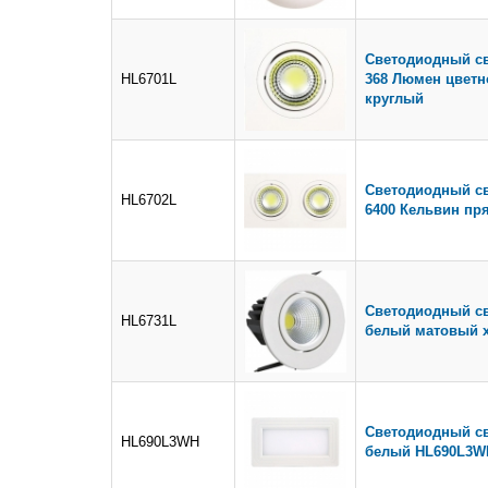
Светодиодный св
HL6701L
368 Люмен цветно
круглый
Светодиодный св
HL6702L
6400 Кельвин п
Светодиодный св
HL6731L
белый матовый 
Светодиодный св
HL690L3WH
белый HL690L3W