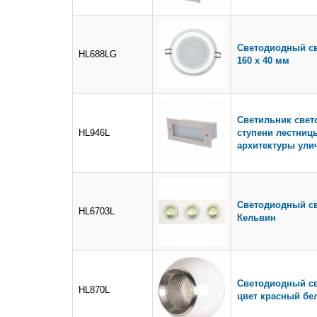
Светодиодный св
HL688LG
160 х 40 мм
Светильник свет
HL946L
ступени лестниц
архитектуры ул
Светодиодный св
HL6703L
Кельвин
Светодиодный св
HL870L
цвет красный бе