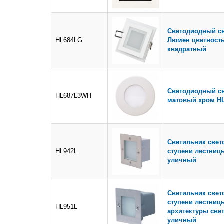
Светодиодный св
HL684LG
Люмен цветность 
квадратный
Светодиодный св
HL687L3WH
матовый хром H
Светильник свет
HL942L
ступени лестниц
уличный
Светильник свет
ступени лестниц
HL951L
архитектуры свет
уличный