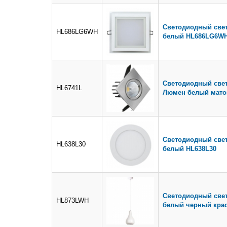
Светодиодный свет
HL686LG6WH
белый HL686LG6W
Светодиодный свет
HL6741L
Люмен белый мато
Светодиодный свет
HL638L30
белый HL638L30
Светодиодный свет
HL873LWH
белый черный кра