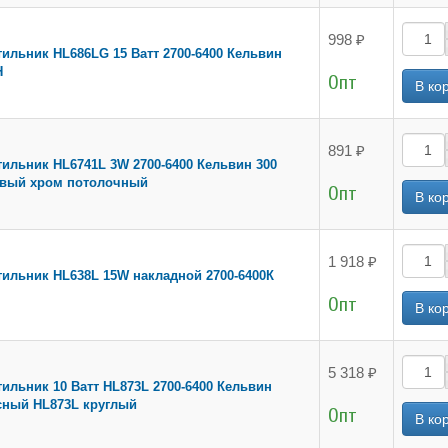
998 ₽
ильник HL686LG 15 Ватт 2700-6400 Кельвин
H
Опт
891 ₽
ильник HL6741L 3W 2700-6400 Кельвин 300
вый хром потолочный
Опт
1 918 ₽
ильник HL638L 15W накладной 2700-6400К
Опт
5 318 ₽
ильник 10 Ватт HL873L 2700-6400 Кельвин
сный HL873L круглый
Опт