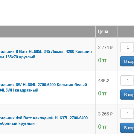
Цена
2 774 ₽
ильник 8 Ватт HL695L 345 Люмен 4200 Кельвин
м 135х70 круглый
Опт
486 ₽
ильник 6W HL684L 2700-6400 Кельвин белый
84L3WH квадратный
Опт
3 266 ₽
ильник 4x8 Ватт накладной HL637L 2700-6400
ребряный круглый
Опт