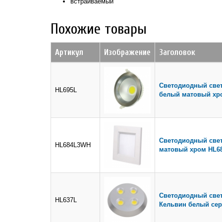
встраиваемый
Похожие товары
Артикул
Изображение
Заголовок
Светодиодный свет
HL695L
белый матовый хро
Светодиодный свет
HL684L3WH
матовый хром HL6
Светодиодный свет
HL637L
Кельвин белый се