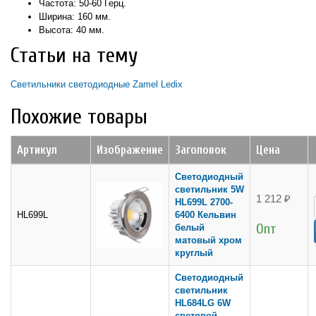
Частота: 50-60 Герц.
Ширина: 160 мм.
Высота: 40 мм.
Статьи на тему
Светильники светодиодные Zamel Ledix
Похожие товары
Артикул
Изображение
Заголовок
Цена
Светодиодный
светильник 5W
1 212 ₽
HL699L 2700-
HL699L
6400 Кельвин
Опт
белый
матовый хром
круглый
Светодиодный
светильник
HL684LG 6W
световой