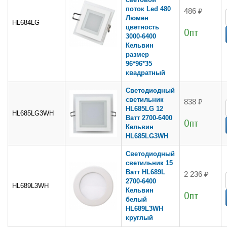
поток Led 480
486 ₽
Люмен
HL684LG
цветность
Опт
3000-6400
Кельвин
размер
96*96*35
квадратный
Светодиодный
светильник
838 ₽
HL685LG 12
HL685LG3WH
Ватт 2700-6400
Опт
Кельвин
HL685LG3WH
Светодиодный
светильник 15
Ватт HL689L
2 236 ₽
2700-6400
HL689L3WH
Кельвин
Опт
белый
HL689L3WH
круглый