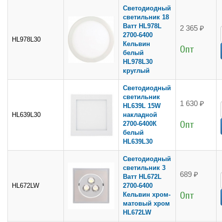
Светодиодный
светильник 18
Ватт HL978L
2 365 ₽
2700-6400
HL978L30
Кельвин
Опт
белый
HL978L30
круглый
Светодиодный
светильник
1 630 ₽
HL639L 15W
HL639L30
накладной
Опт
2700-6400К
белый
HL639L30
Светодиодный
светильник 3
689 ₽
Ватт HL672L
HL672LW
2700-6400
Опт
Кельвин хром-
матовый хром
HL672LW