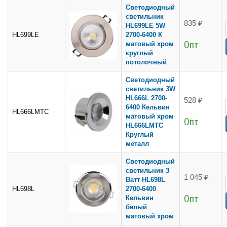
Светодиодный
светильник
835 ₽
HL699LE 5W
HL699LE
2700-6400 К
Опт
матовый хром
круглый
потолочный
Светодиодный
светильник 3W
HL666L 2700-
528 ₽
6400 Кельвин
HL666LMTC
матовый хром
Опт
HL666LMTC
Круглый
металл
Светодиодный
светильник 3
1 045 ₽
Ватт HL698L
HL698L
2700-6400
Опт
Кельвин
белый
матовый хром