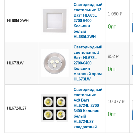
Светодиодный
светильник 12
1 050 ₽
Ватт HL685L
HL685L3WH
2700-6400
Опт
Кельвин
белый
HL685L3WH
Светодиодный
светильник 3
852 ₽
Ватт HL673L
HL673LW
2700-6400
Опт
Кельвин
матовый хром
HL673LW
Светодиодный
светильник
4x8 Ватт
10 377 ₽
HL6724L 2700-
HL6724L27
6400 Кельвин
Опт
белый
HL6724L27
квадратный