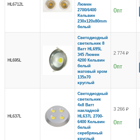
HL6712L
Люмен
Опт
2700/6400
Kельвин
230х120х80mm
белый
Светодиодный
светильник 8
Ватт HL695L
2 774 ₽
345 Люмен
HL695L
4200 Кельвин
Опт
белый
матовый хром
135х70
круглый
Светодиодный
светильник
4x8 Ватт
3 266 ₽
накладной
HL637L
HL637L 2700-
Опт
6400 Кельвин
белый
серебряный
круглый