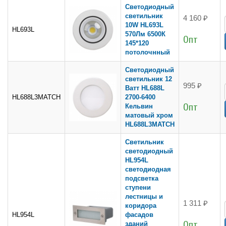
Светодиодный
светильник
4 160 ₽
10W HL693L
HL693L
570Лм 6500К
Опт
145*120
потолочнный
Светодиодный
светильник 12
995 ₽
Ватт HL688L
HL688L3MATCH
2700-6400
Опт
Кельвин
матовый хром
HL688L3MATCH
Светильник
светодиодный
HL954L
светодиодная
подсветка
ступени
лестницы и
1 311 ₽
коридора
HL954L
фасадов
Опт
зданий