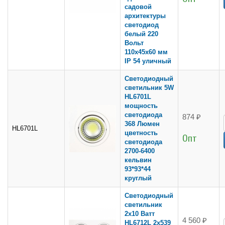
садовой
архитектуры
светодиод
белый 220
Вольт
110х45х60 мм
IP 54 уличный
Светодиодный
светильник 5W
HL6701L
мощность
светодиода
874 ₽
368 Люмен
HL6701L
цветность
Опт
светодиода
2700-6400
кельвин
93*93*44
круглый
Светодиодный
светильник
2x10 Ватт
4 560 ₽
HL6712L 2х539