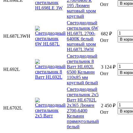
HL698LE
2700-6400 К
Опт
195 Люмен
матовый хром
круглый
Светодиодный
светильник 6W
HL687L 2700-
682 ₽
HL687L3WH
6400К белый
Опт
матовый хром
HL687L3WH
Светодиодный
светильник 8
Ватт HL692L
3 124 ₽
HL692L
6500 Кельвин
Опт
110х85 мм
круглый белый
Светодиодный
светильник 2x5
Ватт HL6702L
2х365 Люмен
2 450 ₽
HL6702L
2700-6400
Опт
Кельвин
прямоугольный
белый