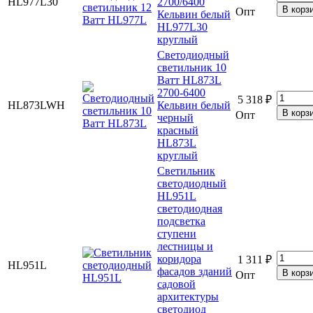
HL977L30
2700/6400
Опт
Кельвин белый
HL977L30
круглый
Светодиодный
светильник 10
Ватт HL873L
2700-6400
5 318 ₽
HL873LWH
Кельвин белый
Опт
черный
красный
HL873L
круглый
Светильник
светодиодный
HL951L
светодиодная
подсветка
ступени
лестницы и
коридора
1 311 ₽
HL951L
фасадов зданий
Опт
садовой
архитектуры
светодиод