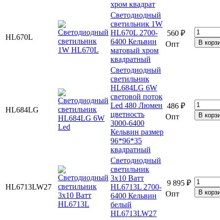
хром квадрат
Светодиодный
светильник 1W
HL670L 2700-
560 ₽
HL670L
6400 Кельвин
Опт
матовый хром
квадратный
Светодиодный
светильник
HL684LG 6W
световой поток
Led 480 Люмен
486 ₽
HL684LG
цветность
Опт
3000-6400
Кельвин размер
96*96*35
квадратный
Светодиодный
светильник
3x10 Ватт
9 895 ₽
HL6713LW27
HL6713L 2700-
Опт
6400 Кельвин
белый
HL6713LW27