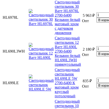
Светодиодный
светильник 30
Ватт HL6978L
2700-6400
5 963 ₽
HL6978L
Кельвин белый
Опт
матовый хром
с датчиком
движения
Светодиодный
светильник 12
Ватт HL690L
2 180 ₽
HL690L3WH
2700-6400
Опт
Кельвин белый
HL690L3WH
прямоугольный
Светодиодный
светильник
HL699LE 5W
835 ₽
HL699LE
2700-6400 К
Опт
матовый хром
круглый
потолочный
Светодиодный
светильник 10