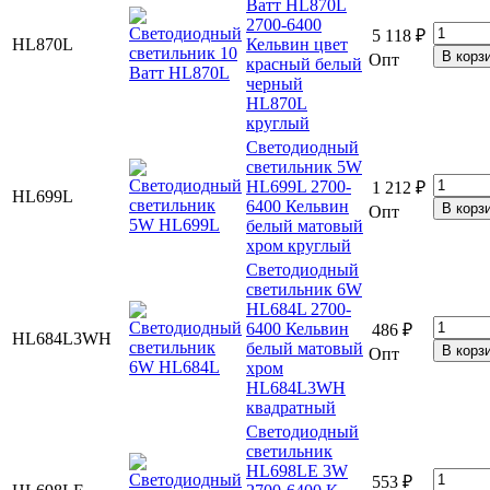
Ватт HL870L
2700-6400
5 118 ₽
HL870L
Кельвин цвет
Опт
красный белый
черный
HL870L
круглый
Светодиодный
светильник 5W
HL699L 2700-
1 212 ₽
HL699L
6400 Кельвин
Опт
белый матовый
хром круглый
Светодиодный
светильник 6W
HL684L 2700-
6400 Кельвин
486 ₽
HL684L3WH
белый матовый
Опт
хром
HL684L3WH
квадратный
Светодиодный
светильник
HL698LE 3W
553 ₽