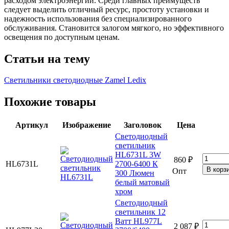
расходом электроэнергии. Среди главных преимуществ
следует выделить отличный ресурс, простоту установки и
надежность использования без специализированного
обслуживания. Становится залогом мягкого, но эффективного
освещения по доступным ценам.
Статьи на тему
Светильники светодиодные Zamel Ledix
Похожие товары
Артикул
Изображение
Заголовок
Цена
Светодиодный
светильник
HL6731L 3W
860 ₽
HL6731L
2700-6400 К
Опт
300 Люмен
белый матовый
хром
Светодиодный
светильник 12
Ватт HL977L
2 087 ₽