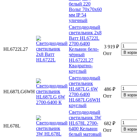
белый 220
Вольт 70х70х60
мм IP 54
уличный
Светодиодный
светильник 2x8
Ватт HL6722L
2700-6400
3 919 ₽
HL6722L27
Кельвин бело-
Опт
чёрный
HL6722L27
Квадратно-
круглый
Светодиодный
светильник
HL687LG 6W
486 ₽
HL687LG6WH
2700-6400
Опт
HL687LG6WH
круглый
Светодиодный
светильник 3W
HL678L 2700-
682 ₽
HL678L
6400 Кельвин
Опт
белый матовый