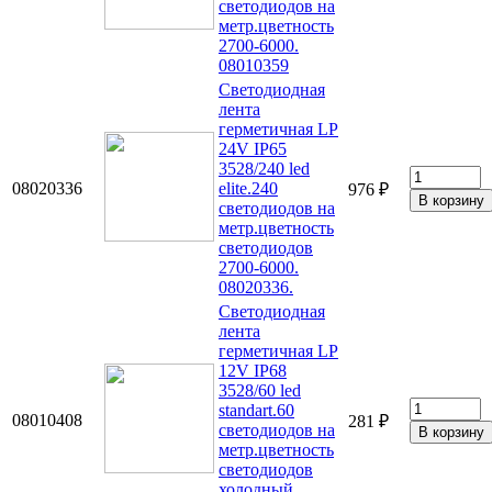
светодиодов на
метр.цветность
2700-6000.
08010359
Светодиодная
лента
герметичная LP
24V IP65
3528/240 led
08020336
elite.240
976 ₽
светодиодов на
метр.цветность
светодиодов
2700-6000.
08020336.
Светодиодная
лента
герметичная LP
12V IP68
3528/60 led
standart.60
08010408
281 ₽
светодиодов на
метр.цветность
светодиодов
холодный