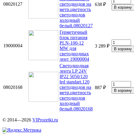
08020127
светодиодов на
638 ₽
метр.цветность
светодиодов
холодный
белый.08020127
Герметичный
блок питания
PLN-100-12
19000004
3 289 ₽
MW для
светодиодных
лент 19000004
Светодиодная
лента LP 24V
IP22 5050/120
led standart.120
08020168
светодиодов на
887 ₽
метр.цветность
светодиодов
холодный
белый.08020168
© 2014—2026
VIProzetki.ru