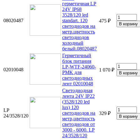
герметичная LP
24V IP68
3528/120 led
08020487
standart. 120
475 ₽
светодиодов на
метр.цветность
светодиодов
холодный
белый.08020487
Герметичный
блок питания
LP-WTF-24060-
02010048
1 070 ₽
PMK для
светодиодных
лент 02010048
Светодиодная
лента 24V IP22
(3528/120 led
lux) 120
LP
светодиодов на
329 ₽
24/3528/120
метр,цветность
светодиодов от
3000 - 6000. LP
24/3528/120