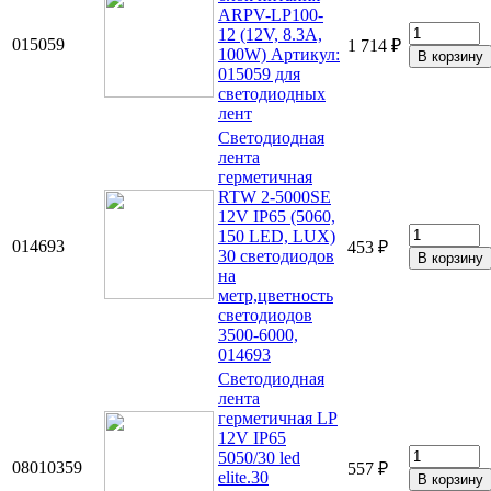
ARPV-LP100-
12 (12V, 8.3A,
015059
1 714 ₽
100W) Артикул:
015059 для
светодиодных
лент
Светодиодная
лента
герметичная
RTW 2-5000SE
12V IP65 (5060,
150 LED, LUX)
014693
453 ₽
30 светодиодов
на
метр,цветность
светодиодов
3500-6000,
014693
Светодиодная
лента
герметичная LP
12V IP65
5050/30 led
08010359
557 ₽
elite.30