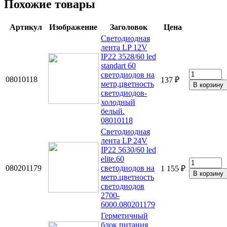
Похожие товары
Артикул
Изображение
Заголовок
Цена
Светодиодная
лента LP 12V
IP22 3528/60 led
standart 60
светодиодов на
08010118
137 ₽
метр,цветность
светодиодов-
холодный
белый.
08010118
Светодиодная
лента LP 24V
IP22 5630/60 led
elite.60
080201179
светодиодов на
1 155 ₽
метр.цветность
светодиодов
2700-
6000.080201179
Герметичный
блок питания