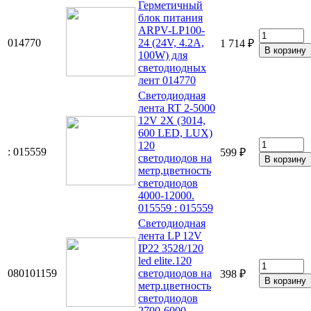
Герметичный
блок питания
ARPV-LP100-
014770
24 (24V, 4.2A,
1 714 ₽
100W) для
светодиодных
лент 014770
Светодиодная
лента RT 2-5000
12V 2X (3014,
600 LED, LUX)
120
: 015559
599 ₽
светодиодов на
метр,цветность
светодиодов
4000-12000.
015559 : 015559
Светодиодная
лента LP 12V
IP22 3528/120
led elite.120
080101159
светодиодов на
398 ₽
метр.цветность
светодиодов
2700-6000.