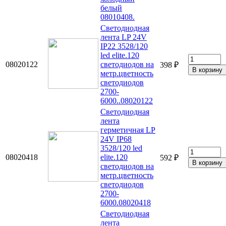
белый
08010408.
Светодиодная
лента LP 24V
IP22 3528/120
led elite.120
08020122
светодиодов на
398 ₽
метр.цветность
светодиодов
2700-
6000..08020122
Светодиодная
лента
герметичная LP
24V IP68
3528/120 led
08020418
elite.120
592 ₽
светодиодов на
метр.цветность
светодиодов
2700-
6000.08020418
Светодиодная
лента