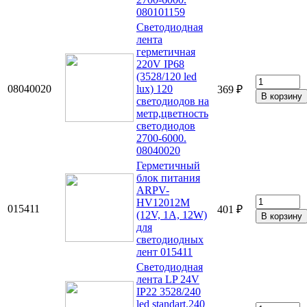
080101159
Светодиодная
лента
герметичная
220V IP68
(3528/120 led
08040020
lux) 120
369 ₽
светодиодов на
метр,цветность
светодиодов
2700-6000.
08040020
Герметичный
блок питания
ARPV-
HV12012M
015411
401 ₽
(12V, 1A, 12W)
для
светодиодных
лент 015411
Светодиодная
лента LP 24V
IP22 3528/240
led standart.240