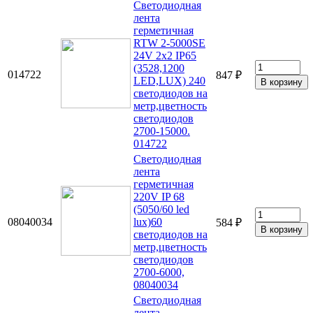
Светодиодная
лента
герметичная
RTW 2-5000SE
24V 2x2 IP65
(3528,1200
014722
847 ₽
LED,LUX) 240
светодиодов на
метр,цветность
светодиодов
2700-15000.
014722
Светодиодная
лента
герметичная
220V IP 68
(5050/60 led
08040034
lux)60
584 ₽
светодиодов на
метр,цветность
светодиодов
2700-6000,
08040034
Светодиодная
лента