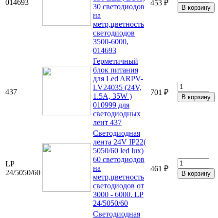
014693
453 ₽
30 светодиодов
на
метр,цветность
светодиодов
3500-6000,
014693
Герметичный
блок питания
для Led ARPV-
LV24035 (24V,
437
701 ₽
1.5A, 35W )
010999 для
светодиодных
лент 437
Светодиодная
лента 24V IP22(
5050/60 led lux)
60 светодиодов
LP
на
461 ₽
24/5050/60
метр,цветность
светодиодов от
3000 - 6000. LP
24/5050/60
Светодиодная