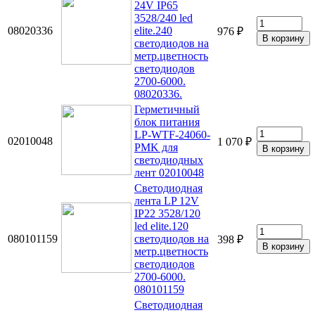
24V IP65
3528/240 led
08020336
elite.240
976 ₽
светодиодов на
метр.цветность
светодиодов
2700-6000.
08020336.
Герметичный
блок питания
LP-WTF-24060-
02010048
1 070 ₽
PMK для
светодиодных
лент 02010048
Светодиодная
лента LP 12V
IP22 3528/120
led elite.120
080101159
светодиодов на
398 ₽
метр.цветность
светодиодов
2700-6000.
080101159
Светодиодная