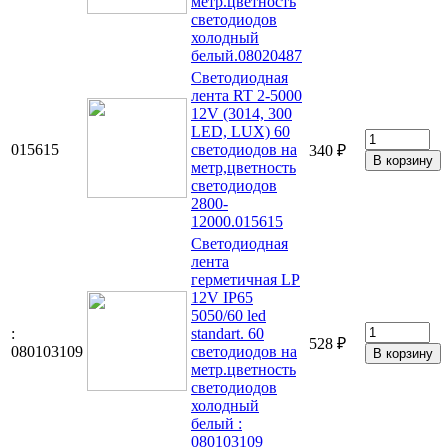
метр.цветность
светодиодов
холодный
белый.08020487
Светодиодная
лента RT 2-5000
12V (3014, 300
LED, LUX) 60
015615
светодиодов на
340 ₽
метр,цветность
светодиодов
2800-
12000.015615
Светодиодная
лента
герметичная LP
12V IP65
5050/60 led
:
standart. 60
528 ₽
080103109
светодиодов на
метр.цветность
светодиодов
холодный
белый :
080103109