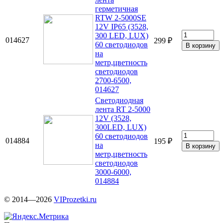
герметичная
RTW 2-5000SE
12V IP65 (3528,
300 LED, LUX)
014627
299 ₽
60 светодиодов
на
метр,цветность
светодиодов
2700-6500,
014627
Светодиодная
лента RT 2-5000
12V (3528,
300LED, LUX)
60 светодиодов
014884
195 ₽
на
метр,цветность
светодиодов
3000-6000,
014884
© 2014—2026
VIProzetki.ru