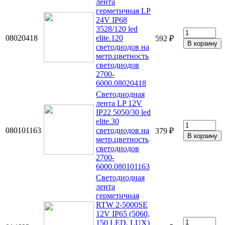
лента
герметичная LP
24V IP68
3528/120 led
08020418
elite.120
592 ₽
светодиодов на
метр.цветность
светодиодов
2700-
6000.08020418
Светодиодная
лента LP 12V
IP22 5050/30 led
elite.30
080101163
светодиодов на
379 ₽
метр.цветность
светодиодов
2700-
6000.080101163
Светодиодная
лента
герметичная
RTW 2-5000SE
12V IP65 (5060,
150 LED, LUX)