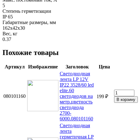
5
Степень герметизации
IP 65
Габаритные размеры, мм
162x42x30
Вес, кг
0.37
Похожие товары
Артикул
Изображение
Заголовок
Цена
Светодиодная
лента LP 12V
IP22 3528/60 led
elite.60
080101160
светодиодов на
199 ₽
метр.цветность
светодиода
2700-
6000.080101160
Светодиодная
лента
герметичная LP