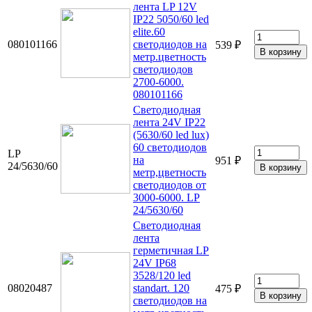
лента LP 12V
IP22 5050/60 led
elite.60
080101166
светодиодов на
539 ₽
метр.цветность
светодиодов
2700-6000.
080101166
Светодиодная
лента 24V IP22
(5630/60 led lux)
60 светодиодов
LP
на
951 ₽
24/5630/60
метр,цветность
светодиодов от
3000-6000. LP
24/5630/60
Светодиодная
лента
герметичная LP
24V IP68
3528/120 led
08020487
standart. 120
475 ₽
светодиодов на