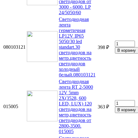
светодиодов от
3000 - 6000. LP
24/5050/60
Светодиодная
лента
герметичная
LP12V IP65
5050/30 led
080103121
standart.30
398 ₽
светодиодов на
метр.цветность
светодиодов
холодный
белый.080103121
Светодиодная
лента RT 2-5000
12V 5mm
2Х(3528, 600
LED, LUX) 120
015005
363 ₽
светодиодов на
метр,цветность
светодиодов от
2800-3500.
015005