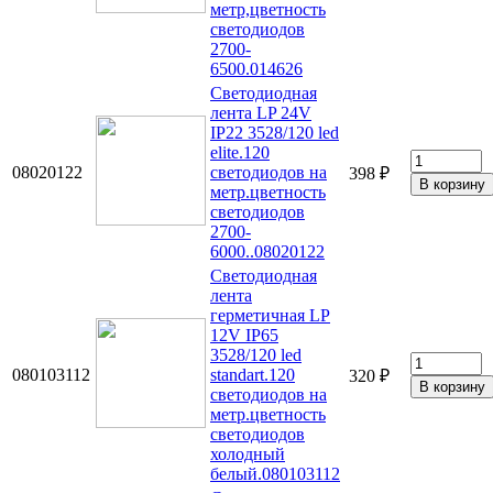
метр,цветность
светодиодов
2700-
6500.014626
Светодиодная
лента LP 24V
IP22 3528/120 led
elite.120
08020122
светодиодов на
398 ₽
метр.цветность
светодиодов
2700-
6000..08020122
Светодиодная
лента
герметичная LP
12V IP65
3528/120 led
080103112
standart.120
320 ₽
светодиодов на
метр.цветность
светодиодов
холодный
белый.080103112