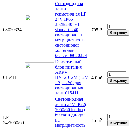
Светодиодная
лента
герметичная LP
24V IP65
3528/240 led
08020324
standart. 240
795 ₽
светодиодов на
метр.цветность
светодиодов
холодный
белый.08020324
Герметичный
блок питания
ARPV-
015411
HV12012M (12V,
401 ₽
1A, 12W) для
светодиодных
лент 015411
Светодиодная
лента 24V IP22(
5050/60 led lux)
60 светодиодов
LP
на
461 ₽
24/5050/60
метр,цветность