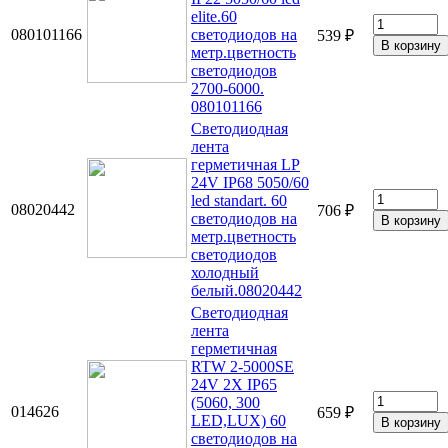
elite.60
080101166
светодиодов на
539 ₽
метр.цветность
светодиодов
2700-6000.
080101166
Светодиодная
лента
герметичная LP
24V IP68 5050/60
led standart. 60
08020442
706 ₽
светодиодов на
метр.цветность
светодиодов
холодный
белый.08020442
Светодиодная
лента
герметичная
RTW 2-5000SE
24V 2X IP65
(5060, 300
014626
659 ₽
LED,LUX) 60
светодиодов на