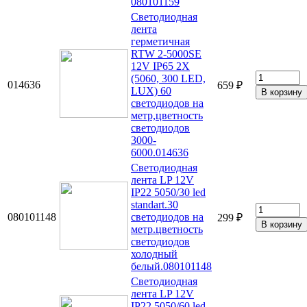
080101159
Светодиодная
лента
герметичная
RTW 2-5000SE
12V IP65 2X
(5060, 300 LED,
014636
659 ₽
LUX) 60
светодиодов на
метр,цветность
светодиодов
3000-
6000.014636
Светодиодная
лента LP 12V
IP22 5050/30 led
standart.30
080101148
светодиодов на
299 ₽
метр.цветность
светодиодов
холодный
белый.080101148
Светодиодная
лента LP 12V
IP22 5050/60 led