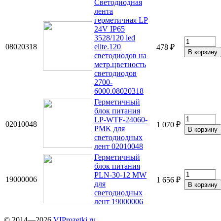
Светодиодная
лента
герметичная LP
24V IP65
3528/120 led
08020318
elite.120
478 ₽
светодиодов на
метр.цветность
светодиодов
2700-
6000.08020318
Герметичный
блок питания
LP-WTF-24060-
02010048
1 070 ₽
PMK для
светодиодных
лент 02010048
Герметичный
блок питания
PLN-30-12 MW
19000006
1 656 ₽
для
светодиодных
лент 19000006
© 2014—2026
VIProzetki.ru