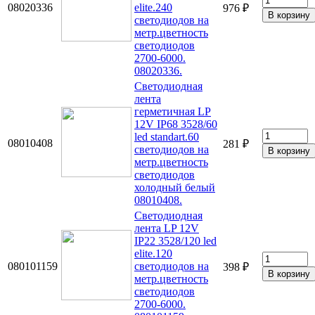
08020336
elite.240
976 ₽
светодиодов на
метр.цветность
светодиодов
2700-6000.
08020336.
Светодиодная
лента
герметичная LP
12V IP68 3528/60
led standart.60
08010408
281 ₽
светодиодов на
метр.цветность
светодиодов
холодный белый
08010408.
Светодиодная
лента LP 12V
IP22 3528/120 led
elite.120
080101159
светодиодов на
398 ₽
метр.цветность
светодиодов
2700-6000.