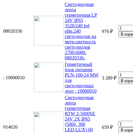
Светодиодная
лента
герметичная LP
24V IP65
3528/240 led
08020336
elite.240
976 ₽
светодиодов на
метр.цветность
светодиодов
2700-6000.
08020336.
Герметичный
блок питания
PLN-100-24 MW
: 19000010
3 289 ₽
для
светодиодных
лент : 19000010
Светодиодная
лента
герметичная
RTW 2-5000SE
24V 2X IP65
(5060, 300
014626
659 ₽
LED,LUX) 60