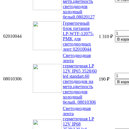
метр.цветность
светодиодов
холодный
белый.08020127
Герметичный
блок питания
LP-WTF-12075-
02010044
1 310 ₽
PMK для
светодиодных
лент 02010044
Светодиодная
лента
герметичная LP
12V IP65 3528/60
led standart.60
08010306
190 ₽
светодиодов на
метр.цветность
светодиодов
холодный
белый. 08010306
Светодиодная
лента
герметичная LP
12V IP68