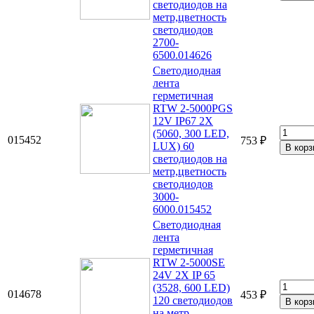
светодиодов на
метр,цветность
светодиодов
2700-
6500.014626
Светодиодная
лента
герметичная
RTW 2-5000PGS
12V IP67 2X
(5060, 300 LED,
015452
753 ₽
LUX) 60
светодиодов на
метр,цветность
светодиодов
3000-
6000.015452
Светодиодная
лента
герметичная
RTW 2-5000SE
24V 2X IP 65
(3528, 600 LED)
014678
453 ₽
120 светодиодов
на метр ,