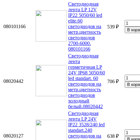
Светодиодная
лента LP 12V
IP22 5050/60 led
elite.60
080101166
светодиодов на
539 ₽
метр.цветность
светодиодов
2700-6000.
080101166
Светодиодная
лента
герметичная LP
24V IP68 5050/60
led standart. 60
08020442
706 ₽
светодиодов на
метр.цветность
светодиодов
холодный
белый.08020442
Светодиодная
лента LP 24V
IP22 3528/240 led
standart.240
08020127
светодиодов на
638 ₽