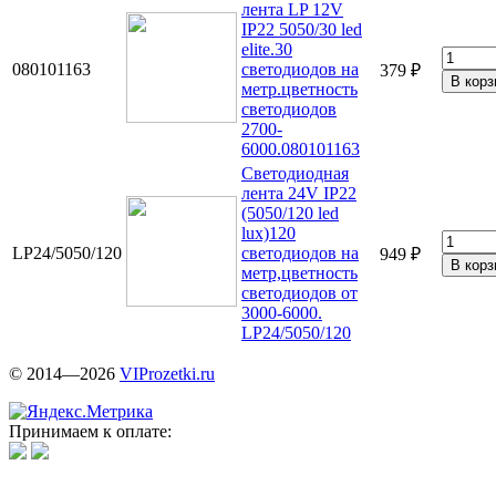
лента LP 12V
IP22 5050/30 led
elite.30
080101163
светодиодов на
379 ₽
метр.цветность
светодиодов
2700-
6000.080101163
Светодиодная
лента 24V IP22
(5050/120 led
lux)120
LP24/5050/120
светодиодов на
949 ₽
метр,цветность
светодиодов от
3000-6000.
LP24/5050/120
© 2014—2026
VIProzetki.ru
Принимаем к оплате: