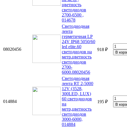
цветность
светодиодов
2700-6500 ,
014678
Светодиодная
лента
герметичная LP
24V IP68 5050/60
led elite.60
08020456
918 ₽
светодиодов на
метр.цветность
светодиодов
2700-
6000.08020456
Светодиодная
лента RT 2-5000
12V (3528,
300LED, LUX)
60 светодиодов
014884
195 ₽
на
метр,цветность
светодиодов
3000-6000,
014884