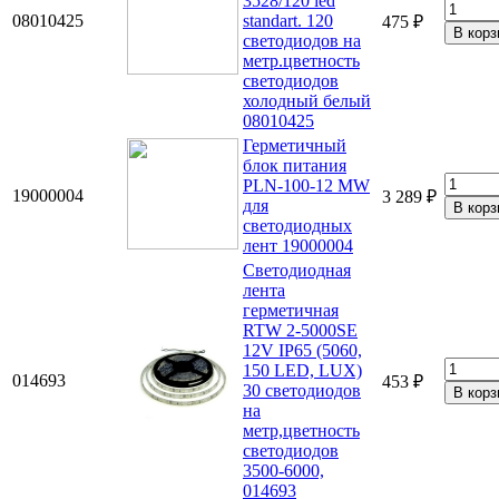
3528/120 led
08010425
standart. 120
475 ₽
светодиодов на
метр.цветность
светодиодов
холодный белый
08010425
Герметичный
блок питания
PLN-100-12 MW
19000004
3 289 ₽
для
светодиодных
лент 19000004
Светодиодная
лента
герметичная
RTW 2-5000SE
12V IP65 (5060,
150 LED, LUX)
014693
453 ₽
30 светодиодов
на
метр,цветность
светодиодов
3500-6000,
014693