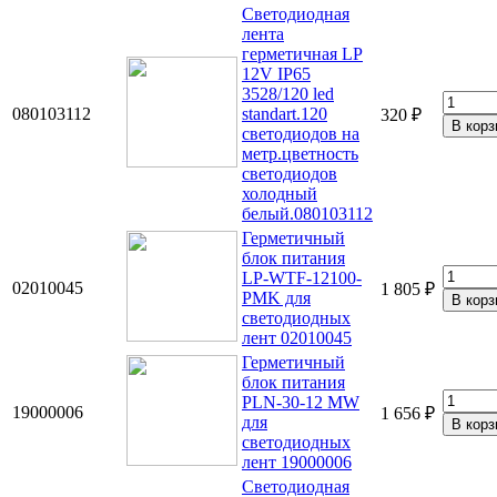
Светодиодная
лента
герметичная LP
12V IP65
3528/120 led
080103112
standart.120
320 ₽
светодиодов на
метр.цветность
светодиодов
холодный
белый.080103112
Герметичный
блок питания
LP-WTF-12100-
02010045
1 805 ₽
PMK для
светодиодных
лент 02010045
Герметичный
блок питания
PLN-30-12 MW
19000006
1 656 ₽
для
светодиодных
лент 19000006
Светодиодная