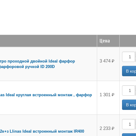
Цена
3 474 ₽
етро проходной двойной Ideal фарфор
фарфоровой ручкой ID 200D
1 301 ₽
nas Ideal круглая встроенный монтаж , фарфор
2 233 ₽
2к+з Llinas Ideal встроенный монтаж IR400