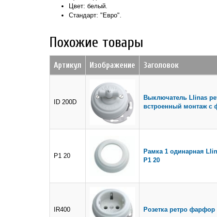
Цвет: белый.
Стандарт: "Евро".
Похожие товары
Артикул
Изображение
Заголовок
Выключатель Llinas р
ID 200D
встроенный монтаж с 
Рамка 1 одинарная Lli
Р1 20
Р1 20
IR400
Розетка ретро фарфор 