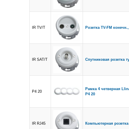
IR TV/T
Розетка TV-FM конечн., 
IR SAT/T
Спутниковая розетка ту
Рамка 4 четверная Lli
Р4 20
Р4 20
IR RJ45
Компьютерная розетка 8