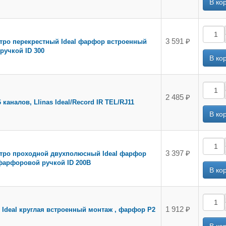
3 591 ₽
етро перекрестный Ideal фарфор встроенный
ручкой ID 300
2 485 ₽
 каналов, Llinas Ideal/Record IR TEL/RJ11
3 397 ₽
етро проходной двухполюсный Ideal фарфор
фарфоровой ручкой ID 200B
1 912 ₽
s Ideal круглая встроенный монтаж , фарфор P2