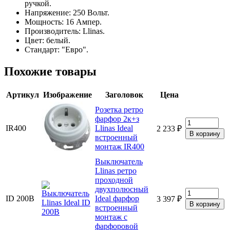
ручкой.
Напряжение: 250 Вольт.
Мощность: 16 Ампер.
Производитель: Llinas.
Цвет: белый.
Стандарт: "Евро".
Похожие товары
Артикул
Изображение
Заголовок
Цена
Розетка ретро
фарфор 2к+з
IR400
Llinas Ideal
2 233 ₽
встроенный
монтаж IR400
Выключатель
Llinas ретро
проходной
двухполюсный
ID 200B
Ideal фарфор
3 397 ₽
встроенный
монтаж с
фарфоровой