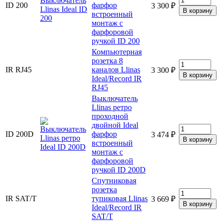
ID 200
фарфор
3 300 ₽
встроенный
монтаж с
фарфоровой
ручкой ID 200
Компьютерная
розетка 8
IR RJ45
каналов Llinas
3 300 ₽
Ideal/Record IR
RJ45
Выключатель
Llinas ретро
проходной
двойной Ideal
ID 200D
фарфор
3 474 ₽
встроенный
монтаж с
фарфоровой
ручкой ID 200D
Спутниковая
розетка
IR SAT/T
тупиковая Llinas
3 669 ₽
Ideal/Record IR
SAT/T