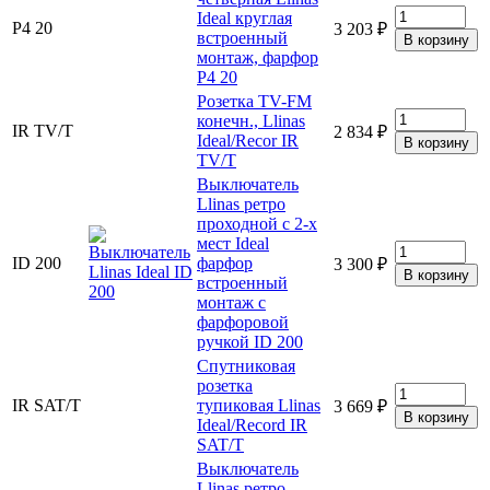
Ideal круглая
Р4 20
3 203 ₽
встроенный
монтаж, фарфор
Р4 20
Розетка TV-FM
конечн., Llinas
IR TV/T
2 834 ₽
Ideal/Recor IR
TV/T
Выключатель
Llinas ретро
проходной с 2-х
мест Ideal
ID 200
фарфор
3 300 ₽
встроенный
монтаж с
фарфоровой
ручкой ID 200
Спутниковая
розетка
IR SAT/T
тупиковая Llinas
3 669 ₽
Ideal/Record IR
SAT/T
Выключатель
Llinas ретро