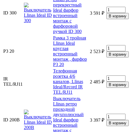
перекрестный
Ideal фарфор
ID 300
3 591 ₽
встроенный
монтаж с
фарфоровой
ручкой ID 300
Рамка 3 тройная
Llinas Ideal
круглая
Р3 20
2 523 ₽
встроенный
монтаж , фарфор
Р3 20
Телефонная
розетка 4/6
IR
каналов, Llinas
2 485 ₽
TEL/RJ11
Ideal/Record IR
TEL/RJ11
Выключатель
Llinas ретро
проходной
двухполюсный
ID 200B
Ideal фарфор
3 397 ₽
встроенный
монтаж с