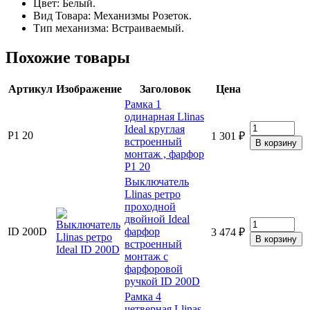
Цвет: Белый.
Вид Товара: Механизмы Розеток.
Тип механизма: Встраиваемый.
Похожие товары
Артикул
Изображение
Заголовок
Цена
Рамка 1
одинарная Llinas
Ideal круглая
Р1 20
1 301 ₽
встроенный
монтаж , фарфор
Р1 20
Выключатель
Llinas ретро
проходной
двойной Ideal
ID 200D
фарфор
3 474 ₽
встроенный
монтаж с
фарфоровой
ручкой ID 200D
Рамка 4
четверная Llinas