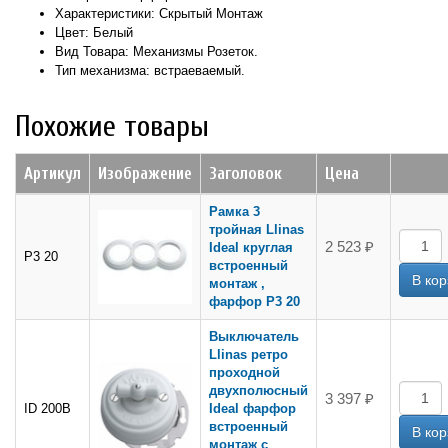
Характеристики: Скрытый Монтаж
Цвет: Белый
Вид Товара: Механизмы Розеток.
Тип механизма: встраеваемый.
Похожие товары
Артикул
Изображение
Заголовок
Цена
Рамка 3
тройная Llinas
2 523 ₽
Ideal круглая
Р3 20
встроенный
монтаж ,
фарфор Р3 20
Выключатель
Llinas ретро
проходной
двухполюсный
3 397 ₽
ID 200B
Ideal фарфор
встроенный
монтаж с