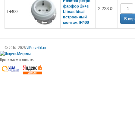
Розетка ретро
фарфор 2к+з
2 233 ₽
IR400
Llinas Ideal
встроенный
монтаж IR400
© 2014—2026
VIProzetki.ru
Принимаем к оплате: