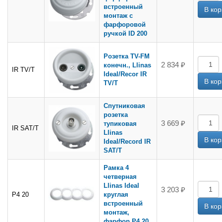
встроенный
монтаж с
фарфоровой
ручкой ID 200
Розетка TV-FM
2 834 ₽
конечн., Llinas
IR TV/T
Ideal/Recor IR
TV/T
Спутниковая
розетка
3 669 ₽
тупиковая
IR SAT/T
Llinas
Ideal/Record IR
SAT/T
Рамка 4
четверная
Llinas Ideal
3 203 ₽
Р4 20
круглая
встроенный
монтаж,
фарфор Р4 20