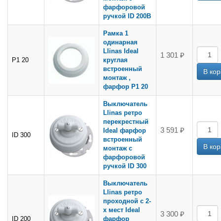
фарфоровой
ручкой ID 200B
Рамка 1
одинарная
Llinas Ideal
1 301 ₽
Р1 20
круглая
встроенный
монтаж ,
фарфор Р1 20
Выключатель
Llinas ретро
перекрестный
3 591 ₽
Ideal фарфор
ID 300
встроенный
монтаж с
фарфоровой
ручкой ID 300
Выключатель
Llinas ретро
проходной с 2-
х мест Ideal
3 300 ₽
ID 200
фарфор