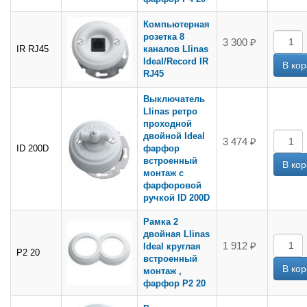
Компьютерная
розетка 8
3 300 ₽
IR RJ45
каналов Llinas
Ideal/Record IR
RJ45
Выключатель
Llinas ретро
проходной
двойной Ideal
3 474 ₽
ID 200D
фарфор
встроенный
монтаж с
фарфоровой
ручкой ID 200D
Рамка 2
двойная Llinas
1 912 ₽
Ideal круглая
P2 20
встроенный
монтаж ,
фарфор P2 20