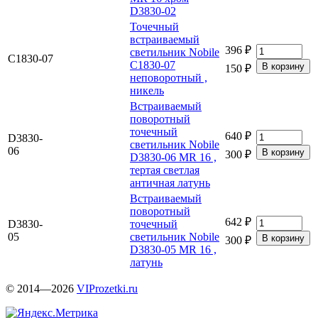
D3830-02
Точечный
встраиваемый
396 ₽
светильник Nobile
C1830-07
C1830-07
150 ₽
неповоротный ,
никель
Встраиваемый
поворотный
точечный
640 ₽
D3830-
светильник Nobile
06
300 ₽
D3830-06 MR 16 ,
тертая светлая
античная латунь
Встраиваемый
поворотный
642 ₽
D3830-
точечный
05
светильник Nobile
300 ₽
D3830-05 MR 16 ,
латунь
© 2014—2026
VIProzetki.ru