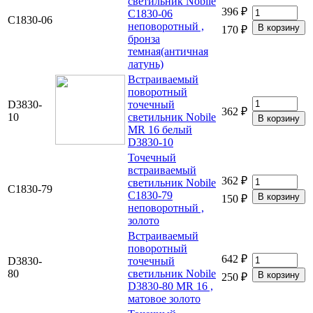
светильник Nobile
396 ₽
C1830-06
C1830-06
неповоротный ,
170 ₽
бронза
темная(античная
латунь)
Встраиваемый
поворотный
D3830-
точечный
362 ₽
10
светильник Nobile
MR 16 белый
D3830-10
Точечный
встраиваемый
362 ₽
светильник Nobile
C1830-79
C1830-79
150 ₽
неповоротный ,
золото
Встраиваемый
поворотный
642 ₽
D3830-
точечный
80
светильник Nobile
250 ₽
D3830-80 MR 16 ,
матовое золото