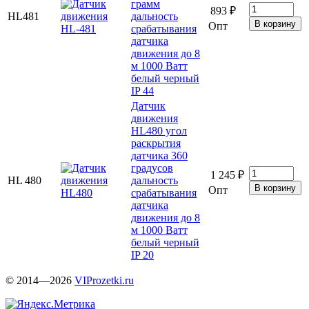
грамм
893 ₽
HL481
дальность
Опт
срабатывания
датчика
движения до 8
м 1000 Ватт
белый черный
IP 44
Датчик
движения
HL480 угол
раскрытия
датчика 360
градусов
1 245 ₽
HL 480
дальность
Опт
срабатывания
датчика
движения до 8
м 1000 Ватт
белый черный
IP 20
© 2014—2026
VIProzetki.ru