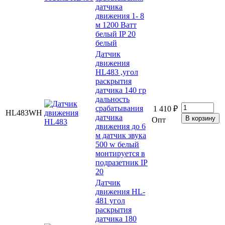
датчика
движения 1- 8
м 1200 Ватт
белый IP 20
белый
Датчик
движения
HL483 ,угол
раскрытия
датчика 140 гр
дальность
срабатывания
1 410 ₽
HL483WH
датчика
Опт
движения до 6
м датчик звука
500 w белый
монтируется в
подразетник IP
20
Датчик
движения HL-
481 угол
раскрытия
датчика 180