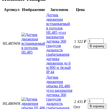
Артикул
Изображение
Заголовок
Цена
Датчик
движения
встраиваемый
в потолок
HL485 угол
раскрытия
датчика 360
1 322 ₽
HL485WH
градусов
Опт
дальность
срабатывания
датчика
движения до 6
м 800 w белый
IP 44
Датчик
движения
объема HL486
угол раскрытия
датчика 360
градусов
2 431 ₽
HL486WH
дальность
Опт
срабатывания