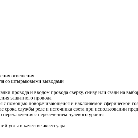
0
чения освещения
оля со штырьковыми выводами
дки провода и вводом провода сверху, снизу или сзади на выбо
ения защитного провода
ия с помощью поворачивающейся и наклоняемой сферической го
ие срока службы реле и источника света при использовании пр
о переключения с пересечением нулевого уровня
ий углы в качестве аксессуара