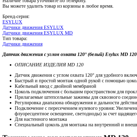
Наличие товара уточняйте по телефону.
Вы можете удалить товар из корзины в любое время.
Бренд-серия:
ESYLUX
Датчики движения ESYLUX
Датчики движения ESYLUX MD
Тип товара:
Датчики движения
Датчик движения с углом охвата 120° (белый) Esylux MD 12
ОПИСАНИЕ ИЗДЕЛИЯ MD 120
Датчик движения с углом охвата 120° для удобного вклю
Быстрый и простой монтаж одной рукой с помощью цок
Кабельный ввод с двойной мембраной
Цоколь подключения с большим пространством для прокла
Прилагаемые штепсельные зажимы для сквозного соедин
Регулировка диапазона обнаружения и дальности действ
Подключение с пересечением нулевого уровня: Увеличен
флуоресцентное освещение, светодиоды) за счет щадящег
Для настенного монтажа
Специальный цоколь для монтажа на внутренний и внешн