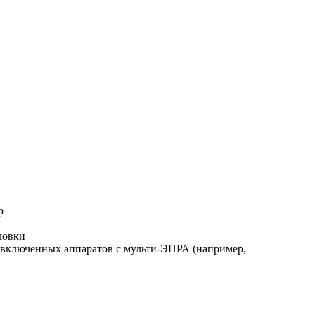
р
ловки
едвключенных аппаратов с мульти-ЭПРА (например,