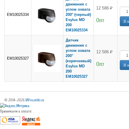
движения с
12 586 ₽
углом охвата
EM10025334
200° (черный)
Опт
Esylux MD
200
EM10025334
Датчик
движения с
углом охвата
12 586 ₽
200°
EM10025327
(коричневый)
Опт
Esylux MD
200
EM10025327
© 2014—2026
VIProzetki.ru
Принимаем к оплате: