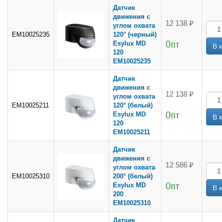
Датчик
движения с
12 138 ₽
углом охвата
EM10025235
120° (черный)
Опт
Esylux MD
120
EM10025235
Датчик
движения с
12 138 ₽
углом охвата
EM10025211
120° (белый)
Опт
Esylux MD
120
EM10025211
Датчик
движения с
12 586 ₽
углом охвата
EM10025310
200° (белый)
Опт
Esylux MD
200
EM10025310
Датчик