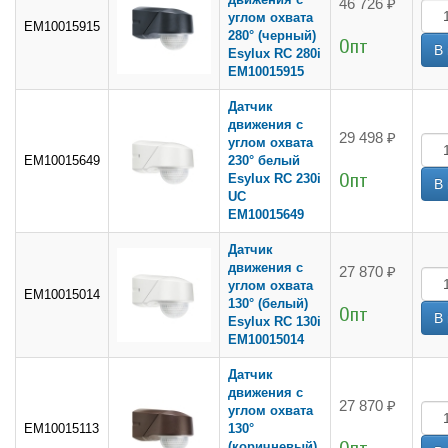
46 726 ₽
углом охвата
EM10015915
280° (черный)
Опт
Esylux RC 280i
EM10015915
Датчик
движения с
29 498 ₽
углом охвата
EM10015649
230° белый
Опт
Esylux RC 230i
UC
EM10015649
Датчик
движения с
27 870 ₽
углом охвата
EM10015014
130° (белый)
Опт
Esylux RC 130i
EM10015014
Датчик
движения с
27 870 ₽
углом охвата
EM10015113
130°
(коричневый)