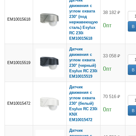
Датчик
движения с
углом охвата
38 182 ₽
230° (под
EM10015618
нержавеющую
Опт
сталь) Esylux
RC 230i
EM10015618
Датчик
движения с
33 058 ₽
углом охвата
EM10015519
230° (черный)
Опт
Esylux RC 230i
EM10015519
Датчик
движения с
70 516 ₽
углом охвата
EM10015472
230° (белый)
Опт
Esylux RC 230i
KNX
EM10015472
Датчик
движения с