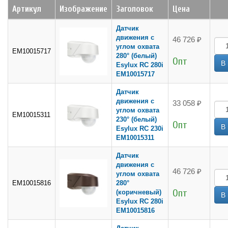
Артикул
Изображение
Заголовок
Цена
Датчик
движения с
46 726 ₽
углом охвата
EM10015717
280° (белый)
Опт
Esylux RC 280i
EM10015717
Датчик
движения с
33 058 ₽
углом охвата
EM10015311
230° (белый)
Опт
Esylux RC 230i
EM10015311
Датчик
движения с
46 726 ₽
углом охвата
EM10015816
280°
Опт
(коричневый)
Esylux RC 280i
EM10015816