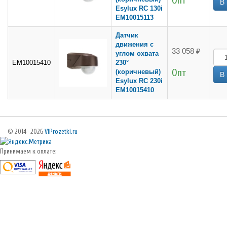
Опт
Esylux RC 130i
EM10015113
Датчик
движения с
33 058 ₽
углом охвата
EM10015410
230°
Опт
(коричневый)
Esylux RC 230i
EM10015410
© 2014—2026
VIProzetki.ru
Принимаем к оплате: