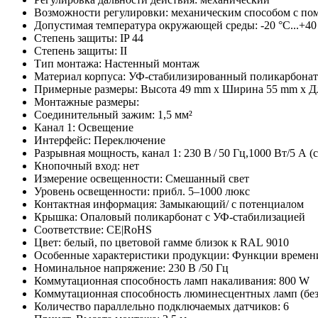
Возможности регулировки: механическим способом с по
Допустимая температура окружающей среды: -20 °C...+40
Степень защиты: IP 44
Степень защиты: II
Тип монтажа: Настенный монтаж
Материал корпуса: УФ-стабилизированный поликарбонат
Примерные размеры: Высота 49 mm x Ширина 55 mm x Д
Монтажные размеры:
Соединительный зажим: 1,5 мм²
Канал 1: Освещение
Интерфейс: Переключение
Разрывная мощность, канал 1: 230 В / 50 Гц,1000 Вт/5 А (co
Кнопочный вход: нет
Измерение освещенности: Смешанный свет
Уровень освещенности: прибл. 5–1000 люкс
Контактная информация: Замыкающий/ с потенциалом
Крышка: Опаловый поликарбонат с УФ-стабилизацией
Соответствие: CE|RoHS
Цвет: белый, по цветовой гамме близок к RAL 9010
Особенные характеристики продукции: Функции времени|
Номинальное напряжение: 230 В /50 Гц
Коммутационная способность ламп накаливания: 800 W
Коммутационная способность люминесцентных ламп (без
Количество параллельно подключаемых датчиков: 6