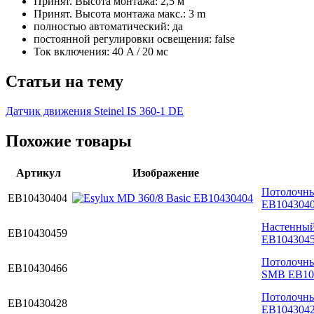
Принят. Высота монтажа: 2,5 м
Принят. Высота монтажа макс.: 3 m
полностью автоматический: да
постоянной регулировки освещения: false
Ток включения: 40 A / 20 мс
Статьи на тему
Датчик движения Steinel IS 360-1 DE
Похожие товары
Артикул
Изображение
Потолочный
EB10430404
EB104304
Настенный 
EB10430459
EB104304
Потолочный
EB10430466
SMB EB10
Потолочный
EB10430428
EB104304