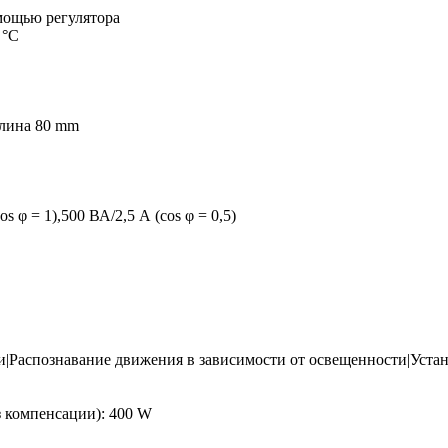
мощью регулятора
 °C
лина 80 mm
s φ = 1),500 ВА/2,5 А (cos φ = 0,5)
Распознавание движения в зависимости от освещенности|Устан
 компенсации): 400 W