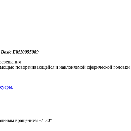
0 Basic EM10055089
 освещения
помощью поворачивающейся и наклоняемой сферической головки
суары.
альным вращением +/- 30°