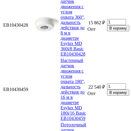
датчик
движения с
углом
охвата 360°,
дальность
15 862 ₽
EB10430428
действия до
Опт
8 м в
диаметре
Esylux MD
360i/8 Basic
EB10430428
Настенный
датчик
движения с
углом
охвата 180°,
дальность
22 540 ₽
EB10430459
действия до
Опт
16 м в
диаметре
Esylux MD
180i/16 Basic
EB10430459
Потолочный
датчик