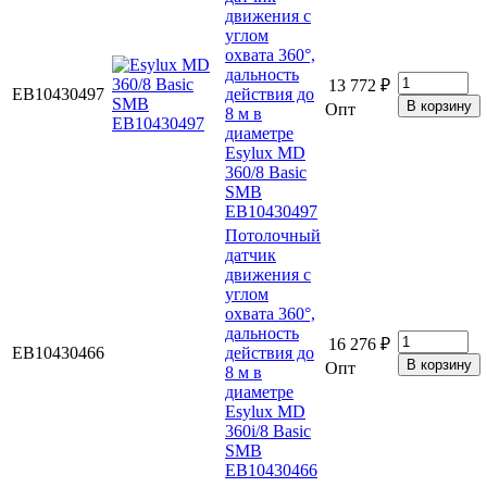
движения с
углом
охвата 360°,
дальность
13 772 ₽
EB10430497
действия до
Опт
8 м в
диаметре
Esylux MD
360/8 Basic
SMB
EB10430497
Потолочный
датчик
движения с
углом
охвата 360°,
дальность
16 276 ₽
EB10430466
действия до
Опт
8 м в
диаметре
Esylux MD
360i/8 Basic
SMB
EB10430466