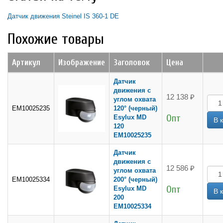
Датчик движения Steinel IS 360-1 DE
Похожие товары
Артикул
Изображение
Заголовок
Цена
Датчик
движения с
12 138 ₽
углом охвата
EM10025235
120° (черный)
Опт
Esylux MD
120
EM10025235
Датчик
движения с
12 586 ₽
углом охвата
EM10025334
200° (черный)
Опт
Esylux MD
200
EM10025334