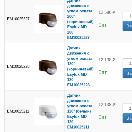
Датчик
движения с
углом охвата
12 586 ₽
200°
EM10025327
(коричневый)
Опт
Esylux MD
200
EM10025327
Датчик
движения с
углом охвата
12 138 ₽
120°
EM10025228
(коричневый)
Опт
Esylux MD
120
EM10025228
Датчик
движения с
12 138 ₽
углом охвата
EM10025211
120° (белый)
Опт
Esylux MD
120
EM10025211