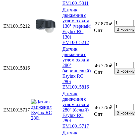
EM10015311
Датчик
движения с
углом охвата
27 870 ₽
EM10015212
130° (черный)
Опт
Esylux RC
130i
EM10015212
Датчик
движения с
углом охвата
280°
46 726 ₽
EM10015816
(коричневый)
Опт
Esylux RC
280i
EM10015816
Датчик
движения с
углом охвата
46 726 ₽
EM10015717
280° (белый)
Опт
Esylux RC
280i
EM10015717
Датчик