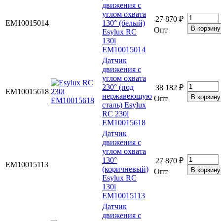
движения с
углом охвата
27 870 ₽
EM10015014
130° (белый)
Опт
Esylux RC
130i
EM10015014
Датчик
движения с
углом охвата
230° (под
38 182 ₽
EM10015618
нержавеющую
Опт
сталь) Esylux
RC 230i
EM10015618
Датчик
движения с
углом охвата
130°
27 870 ₽
EM10015113
(коричневый)
Опт
Esylux RC
130i
EM10015113
Датчик
движения с