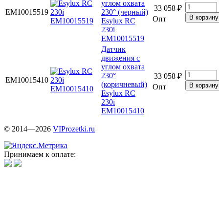
углом охвата
33 058 ₽
EM10015519
230° (черный)
Опт
Esylux RC
230i
EM10015519
Датчик
движения с
углом охвата
230°
33 058 ₽
EM10015410
(коричневый)
Опт
Esylux RC
230i
EM10015410
© 2014—2026
VIProzetki.ru
Принимаем к оплате: