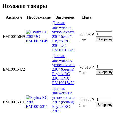
Похожие товары
Артикул
Изображение
Заголовок
Цена
Датчик
движения с
углом охвата
29 498 ₽
EM10015649
230° белый
Опт
Esylux RC
230i UC
EM10015649
Датчик
движения с
углом охвата
70 516 ₽
EM10015472
230° (белый)
Опт
Esylux RC
230i KNX
EM10015472
Датчик
движения с
углом охвата
33 058 ₽
EM10015311
230° (белый)
Опт
Esylux RC
230i