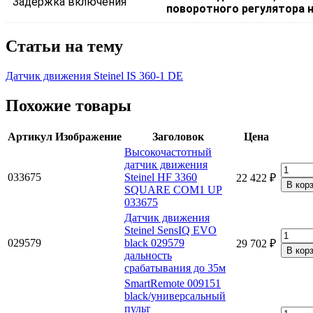
Задержка включения
поворотного регулятора 
Статьи на тему
Датчик движения Steinel IS 360-1 DE
Похожие товары
Артикул
Изображение
Заголовок
Цена
Высокочастотный
датчик движения
033675
Steinel HF 3360
22 422 ₽
SQUARE COM1 UP
033675
Датчик движения
Steinel SensIQ EVO
029579
black 029579
29 702 ₽
дальность
срабатывания до 35м
SmartRemote 009151
black/универсальный
пульт