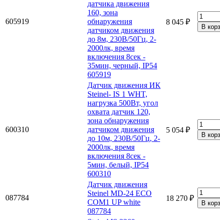
датчика движения
160, зона
605919
обнаружения
8 045 ₽
датчиком движения
до 8м, 230В/50Гц, 2-
2000лк, время
включения 8сек -
35мин, черный, IP54
605919
Датчик движения ИК
Steinel- IS 1 WHT,
нагрузка 500Вт, угол
охвата датчик 120,
зона обнаружения
600310
датчиком движения
5 054 ₽
до 10м, 230В/50Гц, 2-
2000лк, время
включения 8сек -
5мин, белый, IP54
600310
Датчик движения
Steinel MD-24 ECO
087784
18 270 ₽
COM1 UP white
087784