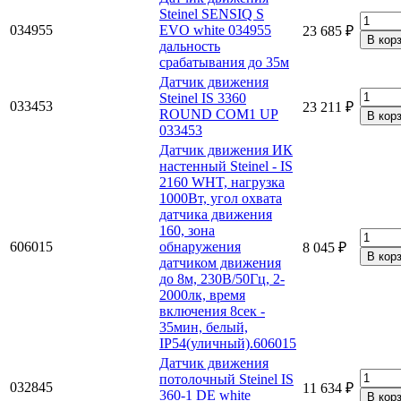
Steinel SENSIQ S
034955
EVO white 034955
23 685 ₽
дальность
срабатывания до 35м
Датчик движения
Steinel IS 3360
033453
23 211 ₽
ROUND COM1 UP
033453
Датчик движения ИК
настенный Steinel - IS
2160 WHT, нагрузка
1000Вт, угол охвата
датчика движения
160, зона
606015
обнаружения
8 045 ₽
датчиком движения
до 8м, 230В/50Гц, 2-
2000лк, время
включения 8сек -
35мин, белый,
IP54(уличный).606015
Датчик движения
потолочный Steinel IS
032845
11 634 ₽
360-1 DE white