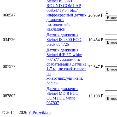
Steinel IS 3360
ROUND COM1 AP
068547 IP 54 blac/
068547
инфракрасный датчик
26 959 ₽
движения
потолочный,
накладной
Датчик движения
034726
Steinel IS 2300 ECO
10 464 ₽
black 034726
Датчик движения
Steinel iHF 3D white
007577 , дальность
срабатывания датчика
007577
32 647 ₽
1-7 м , не срабатывает
на
животных,уличный,
белый
Датчик движения
Steinel MD-8 ECO
087807
13 198 ₽
COM1 DE white
087807
© 2014—2026
VIProzetki.ru