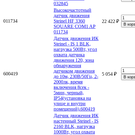
032845
Высокочастотный
датчик движения
011734
Steinel HF 3360
22 422 ₽
SQUARE COM1 AP
011734
Датчик движения ИК
Steinel - IS 1 BLK,
нагрузка 500Вт, угол
охвата датчика
движения 120, зона
обнаружения
датчиком движения
600419
5 054 ₽
до 10м, 230В/50Гц, 2-
2000лк, время
включения 8сек -
5мин, черный,
IP54(установка на
улице и внутри
помещений).600419
Датчик движения ИК
настенный Steinel - IS
2160 BLK, нагрузка
1000Вт, угол охвата