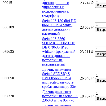
009151
дистанционного
23 714 ₽
управления с
подключением к
смартфону
Steinel IS 180 digi HD
066109 IP 54 white/
066109
23 653 ₽
датчик движения
настенный
Steinel IS 3360
SQUARE COM1 UP
DE 079635 IP 20
079635
white/инфракрасный
23 211 ₽
датчик движения
потолочный,
встраиваемый
Датчик движения
Steinel SENSIQ S
056650
EVO 056650 IP 54
26 846 ₽
anthracite дальность
срабатывания до 35м
Датчик движения
057770
потолочный Steinel IS
18 707 ₽
2360-3 white 057770
Датчик движения