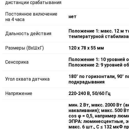
дистанции срабатывания
Постоянное включение
нет
на 4 часа
Положение 1: макс. 12 м т
Дальность действия
температурной стабилиза
Размеры (ВxШxГ)
120 х 78 х 55 мм
Положение 1: 10 уровней 
Сенсорика
Положение 2: 9 уровней о
180° по горизонтали, 90° 
Угол охвата датчика
подкрадывания
Напряжение
220-240 В, 50/60 Гц
мин. 2 Вт, макс. 2000 Вт 
накаливания); макс. 500 В
cos φ = 0,5, например лю
ЭПРА: люминесцентные, э
макс. 6 шт., С ≤ 132 мкФ п