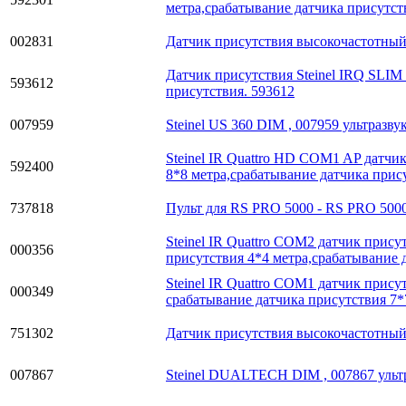
метра,срабатывание датчика присутст
002831
Датчик присутствия высокочастотный
Датчик присутствия Steinel IRQ SLIM
593612
присутствия. 593612
007959
Steinel US 360 DIM , 007959 ультразв
Steinel IR Quattro HD COM1 AP датч
592400
8*8 метра,срабатывание датчика прис
737818
Пульт для RS PRO 5000 - RS PRO 500
Steinel IR Quattro COM2 датчик при
000356
присутствия 4*4 метра,срабатывание 
Steinel IR Quattro COM1 датчик прис
000349
срабатывание датчика присутствия 7*
751302
Датчик присутствия высокочастотный
007867
Steinel DUALTECH DIM , 007867 ульт