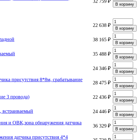
32 759 ₽
22 638 ₽
кладной
38 165 ₽
иваемый
35 488 ₽
24 346 ₽
тчика присутствия 8*8м, срабатывание
28 475 ₽
ие 3 провода)
22 436 ₽
, встраиваемый
24 446 ₽
ения и ОВК,зона обнаружения датчика
36 329 ₽
жения датчика присутствия 4*4