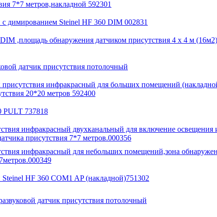
вия 7*7 метров,накладной 592301
 с димированием Steinel HF 360 DIM 002831
 DIM ,площадь обнаружения датчиком присутствия 4 х 4 м (16м2)
уковой датчик присутствия потолочный
ик присутствия инфракрасный для больших помещений (накладной
утствия 20*20 метров 592400
0 PULT 737818
сутствия инфракрасный двухканальный для включение освещения
датчика присутствия 7*7 метров.000356
утствия инфракрасный для небольших помещений,зона обнаружен
7метров.000349
 Steinel HF 360 COM1 AP (накладной)751302
развуковой датчик присутствия потолочный