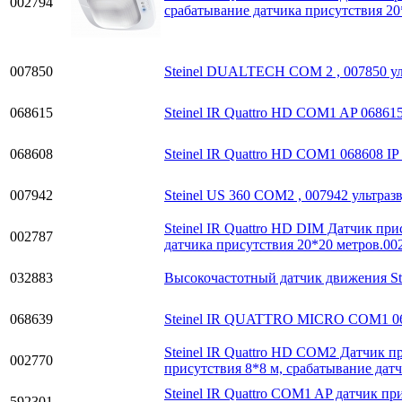
002794
срабатывание датчика присутствия 20
007850
Steinel DUALTECH COM 2 , 007850 ул
068615
Steinel IR Quattro HD COM1 AP 06861
068608
Steinel IR Quattro HD COM1 068608 I
007942
Steinel US 360 COM2 , 007942 ультра
Steinel IR Quattro HD DIM Датчик пр
002787
датчика присутствия 20*20 метров.00
032883
Высокочастотный датчик движения Ste
068639
Steinel IR QUATTRO MICRO COM1 068
Steinel IR Quattro HD COM2 Датчик 
002770
присутствия 8*8 м, срабатывание дат
Steinel IR Quattro COM1 AP датчик п
592301