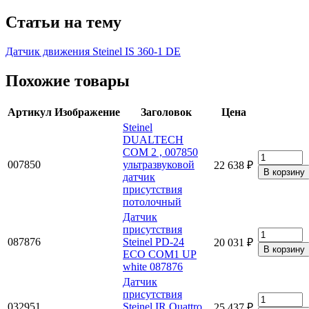
Статьи на тему
Датчик движения Steinel IS 360-1 DE
Похожие товары
Артикул
Изображение
Заголовок
Цена
Steinel
DUALTECH
COM 2 , 007850
007850
ультразвуковой
22 638 ₽
датчик
присутствия
потолочный
Датчик
присутствия
087876
Steinel PD-24
20 031 ₽
ECO COM1 UP
white 087876
Датчик
присутствия
032951
Steinel IR Quattro
25 437 ₽