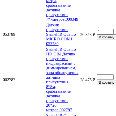
метра,
срабатывание
датчика
присутствия
7*7метров.000349
Датчик
присутствия
053789
Steinel IR Quattro
20 853 ₽
MICRO COM1
053789
Steinel IR Quattro
HD DIM Датчик
присутствия
инфракрасный с
диммированием,
зона обнаружения
датчика
002787
28 475 ₽
присутствия
8*8м,
срабатывание
датчика
присутствия
20*20
метров.002787
Steinel IR Quattro