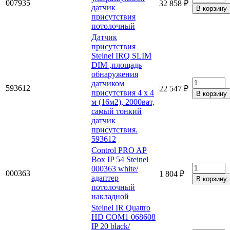
007935
32 858 ₽
датчик
присутствия
потолочный
Датчик
присутствия
Steinel IRQ SLIM
DIM ,площадь
обнаружения
датчиком
593612
22 547 ₽
присутствия 4 х 4
м (16м2), 2000ват,
самый тонкий
датчик
присутствия.
593612
Control PRO AP
Box IP 54 Steinel
000363 white/
000363
1 804 ₽
адаптер
потолочный
накладной
Steinel IR Quattro
HD COM1 068608
IP 20 black/