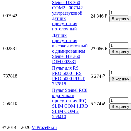
Steinel US 360
COM2 , 007942
ультразвуковой
007942
24 346 ₽
датчик
присутствия
потолочный
Датчик
присутствия
высокочастотный
002831
23 066 ₽
с димированием
Steinel HF 360
DIM 002831
Пульт для RS
PRO 5000 - RS
737818
5 274 ₽
PRO 5000 PULT
737818
Пульт Steinel RC8
к датчикам
присутствия IRQ
559410
5 274 ₽
SLIM COM 1,IRQ
SLIM COM 2
559410
© 2014—2026
VIProzetki.ru