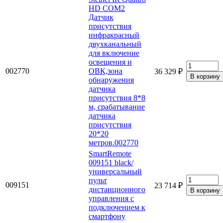
HD COM2
Датчик
присутствия
инфракрасный
двухканальный
для включение
освещения и
002770
ОВК,зона
36 329 ₽
обнаружения
датчика
присутствия 8*8
м, срабатывание
датчика
присутствия
20*20
метров.002770
SmartRemote
009151 black/
универсальный
пульт
009151
23 714 ₽
дистанционного
управления с
подключением к
смартфону