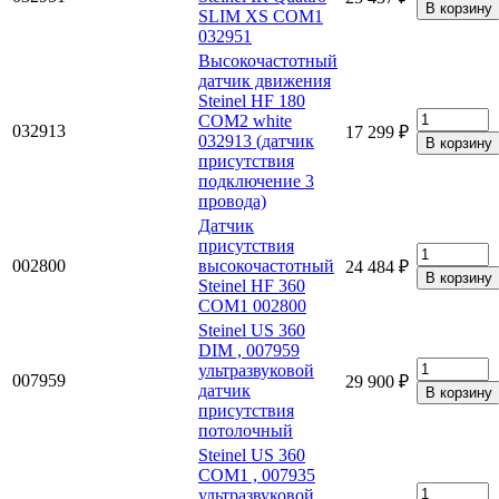
SLIM XS COM1
032951
Высокочастотный
датчик движения
Steinel HF 180
COM2 white
032913
17 299 ₽
032913 (датчик
присутствия
подключение 3
провода)
Датчик
присутствия
002800
высокочастотный
24 484 ₽
Steinel HF 360
COM1 002800
Steinel US 360
DIM , 007959
ультразвуковой
007959
29 900 ₽
датчик
присутствия
потолочный
Steinel US 360
COM1 , 007935
ультразвуковой