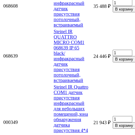
инфракрасный
068608
35 488 ₽
датчик
присутствия
потолочный,
встраиваемый
Steinel IR
QUATTRO
MICRO COM1
068639 IP 65
black/
068639
24 446 ₽
инфракрасный
датчик
присутствия
потолочный,
встраиваемый
Steinel IR Quattro
COM1 датчик
присутствия
инфракрасный
для небольших
помещений,зона
обнаружения
000349
21 943 ₽
датчика
присутствия 4*4