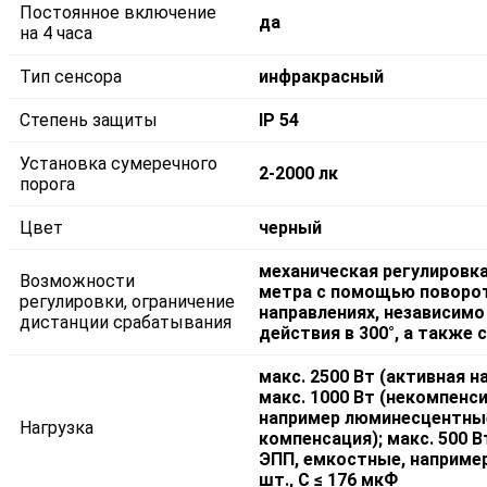
Постоянное включение
да
на 4 часа
Тип сенсора
инфракрасный
Степень защиты
IP 54
Установка сумеречного
2-2000 лк
порога
Цвет
черный
механическая регулировк
Возможности
метра с помощью поворот
регулировки, ограничение
направлениях, независимо 
дистанции срабатывания
действия в 300°, а также
макс. 2500 Вт (активная н
макс. 1000 Вт (некомпенси
например люминесцентные 
Нагрузка
компенсация); макс. 500 В
ЭПП, емкостные, например
шт., С ≤ 176 мкФ