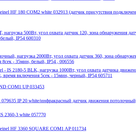
inel HF 180 COM2 white 032913 (датчик присутствия подключен
, нагрузка 500Вт, угол охвата датчик 120, зона обнаружения да
 белый, IP54 600310
лочный, нагрузка 2000Вт, угол охвата датчик 360, зона обнаруже
 8сек - 35мин, белый, IP54 , 006556
 - IS 2180-5 BLK, нагрузка 1000Вт, угол охвата датчика движе
, время включения 5сек - 15мин, черный, IP54 605711
OUND COM1 UP 033453
079635 IP 20 white/инфракрасный датчик движения потолочный
S 2360-3 white 057770
teinel HF 3360 SQUARE COM1 AP 011734