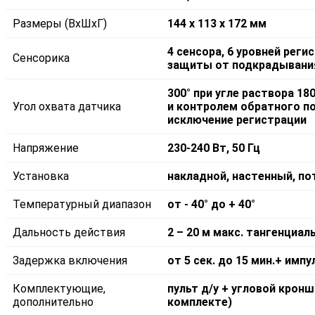
Размеры (ВxШxГ)
144 х 113 х 172 мм
4 сенсора, 6 уровней реги
Сенсорика
защиты от подкрадывания
300° при угле раствора 1
Угол охвата датчика
и контролем обратного п
исключение регистрации
Напряжение
230-240 Вт, 50 Гц
Установка
накладной, настенный, п
Температурный диапазон
от - 40° до + 40°
Дальность действия
2 – 20 м макс. тангенциа
Задержка включения
от 5 сек. до 15 мин.+ импу
Комплектующие,
пульт д/у + угловой крон
дополнительно
комплекте)