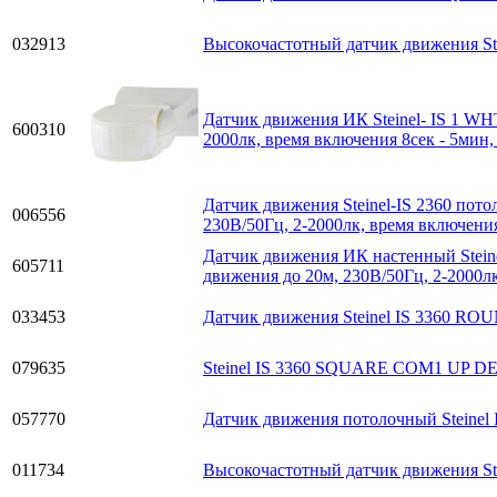
032913
Высокочастотный датчик движения Ste
Датчик движения ИК Steinel- IS 1 WHT
600310
2000лк, время включения 8сек - 5мин,
Датчик движения Steinel-IS 2360 пото
006556
230В/50Гц, 2-2000лк, время включения
Датчик движения ИК настенный Steinel
605711
движения до 20м, 230В/50Гц, 2-2000лк
033453
Датчик движения Steinel IS 3360 R
079635
Steinel IS 3360 SQUARE COM1 UP DE 
057770
Датчик движения потолочный Steinel I
011734
Высокочастотный датчик движения S