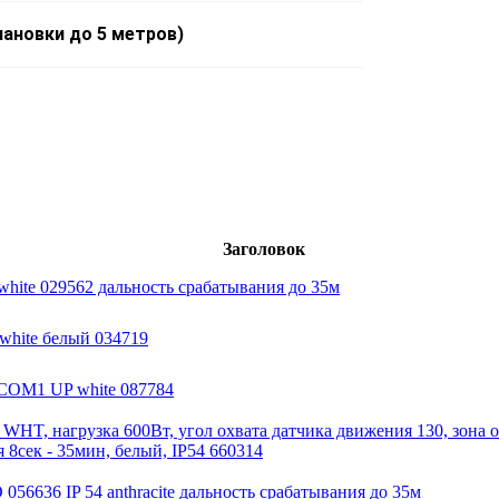
нановки до 5 метров)
Заголовок
white 029562 дальность срабатывания до 35м
 white белый 034719
 COM1 UP white 087784
2 WHT, нагрузка 600Вт, угол охвата датчика движения 130, зона
 8сек - 35мин, белый, IP54 660314
56636 IP 54 anthracite дальность срабатывания до 35м