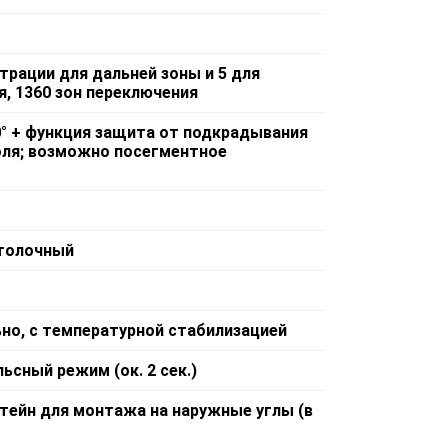
страции для дальней зоны и 5 для
, 1360 зон переключения
80° + функция защита от подкрадывания
оля; возможно посегментное
отолочный
льно, с температурной стабилизацией
льсный режим (ок. 2 сек.)
штейн для монтажа на наружные углы (в