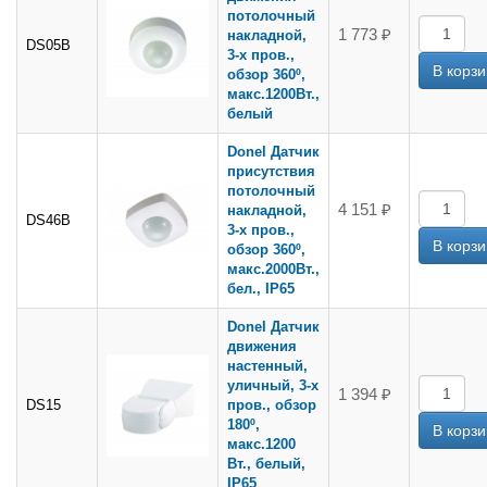
потолочный
1 773 ₽
накладной,
DS05B
3-х пров.,
обзор 360º,
макс.1200Вт.,
белый
Donel Датчик
присутствия
потолочный
4 151 ₽
накладной,
DS46B
3-х пров.,
обзор 360º,
макс.2000Вт.,
бел., IP65
Donel Датчик
движения
настенный,
уличный, 3-х
1 394 ₽
DS15
пров., обзор
180º,
макс.1200
Вт., белый,
IP65