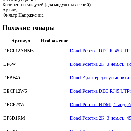
Количество модулей (для модульных серий)
Артикул
Фильтр Напряжение
Похожие товары
Артикул
Изображение
DECF12ANM6
Donel Розетка DEC RJ45 UTP ка
DF6W
Donel Розетка 2К+З нем.ст., в/
DFBF45
Donel Адаптер для установки
DECF12W6
Donel Розетка DEC RJ45 UTP ка
DECF29W
Donel Розетка HDMI, 1 мод., б
DF6D1RM
Donel Розетка 2К+З нем.ст., 45