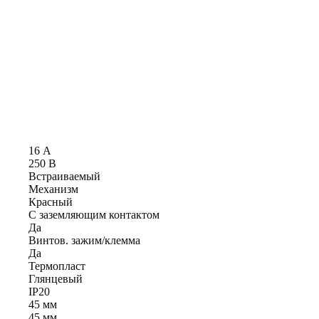
16 А
250 В
Встраиваемый
Механизм
Красный
С заземляющим контактом
Да
Винтов. зажим/клемма
Да
Термопласт
Глянцевый
IP20
45 мм
45 мм