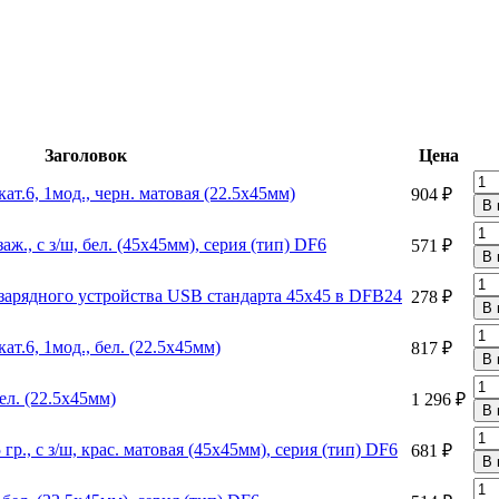
Заголовок
Цена
т.6, 1мод., черн. матовая (22.5х45мм)
904 ₽
заж., с з/ш, бел. (45х45мм), серия (тип) DF6
571 ₽
 зарядного устройства USB стандарта 45х45 в DFB24
278 ₽
т.6, 1мод., бел. (22.5х45мм)
817 ₽
ел. (22.5х45мм)
1 296 ₽
 гр., с з/ш, крас. матовая (45х45мм), серия (тип) DF6
681 ₽