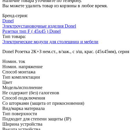
Наличие товара уточняйте по телефону.
Вы можете удалить товар из корзины в любое время.
Бренд-серия:
Donel
Электроустановочные изделия Donel
Розетки тип F ( 45х45 ) Donel
Тип товара:
Электрические модули для столешниц и мебели
Donel Розетка 2К+З нем.ст., в/заж., с з/ш, крас. (45х45мм), сери
Номин. ток
Номин. напряжение
Способ монтажа
Тип комплектации
Цвет
Модель/исполнение
Не содержит (без) галогенов
Способ подключения
Со шторками (защита от прикосновения)
Вид/марка материала
Тип поверхности
Подходит для степени защиты (IP)
Ширина устройства
Высота устройства