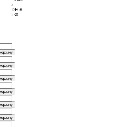
2
DF6R
230