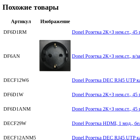
Похожие товары
Артикул
Изображение
DF6D1RM
Donel Розетка 2К+З нем.ст., 45 
DF6AN
Donel Розетка 2К+З нем.ст., в/з
DECF12W6
Donel Розетка DEC RJ45 UTP кат
DF6D1W
Donel Розетка 2К+З нем.ст., 45 г
DF6D1ANM
Donel Розетка 2К+З нем.ст., 45 
DECF29W
Donel Розетка HDMI, 1 мод., бе
DECF12ANM5
Donel Розетка DEC RJ45 UTP кат