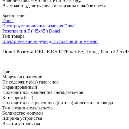
Наличие товара уточняйте по телефону.
Вы можете удалить товар из корзины в любое время.
Бренд-серия:
Donel
Электроустановочные изделия Donel
Розетки тип F ( 45х45 ) Donel
Тип товара:
Электрические модули для столешниц и мебели
Donel Розетка DEC RJ45 UTP кат.5e, 1мод., бел. (22.5х4
Цвет
Модель/исполнение
Не содержит (без) галогенов
Экранированный
Подходит для количества гнезд/разъемов
Категория (Cat)
Подходит для скрученного (витого) многожил. провода
Тип соединителя/разъема
Количество модулей
Ширина устройства
Высота устройства