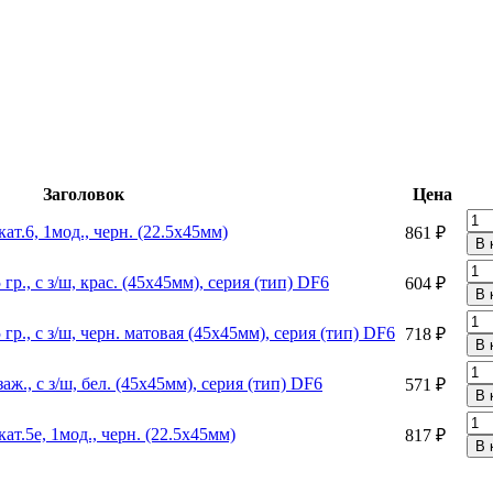
Заголовок
Цена
т.6, 1мод., черн. (22.5х45мм)
861 ₽
 гр., с з/ш, крас. (45х45мм), серия (тип) DF6
604 ₽
 гр., с з/ш, черн. матовая (45х45мм), серия (тип) DF6
718 ₽
заж., с з/ш, бел. (45х45мм), серия (тип) DF6
571 ₽
т.5e, 1мод., черн. (22.5х45мм)
817 ₽