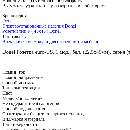
Наличие товара уточняйте по телефону.
Вы можете удалить товар из корзины в любое время.
Бренд-серия:
Donel
Электроустановочные изделия Donel
Розетки тип F ( 45х45 ) Donel
Тип товара:
Электрические модули для столешниц и мебели
Donel Розетка euro-US, 1 мод., бел. (22.5х45мм), серия 
Номин. ток
Номин. напряжение
Способ монтажа
Тип комплектации
Цвет
Модель/исполнение
Не содержит (без) галогенов
Способ подключения
Со шторками (защита от прикосновения)
Вид/марка материала
Тип поверхности
Подходит для степени защиты (IP)