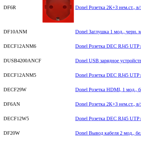
DF6R
Donel Розетка 2К+З нем.ст., в/
DF10ANM
Donel Заглушка 1 мод., черн. 
DECF12ANM6
Donel Розетка DEC RJ45 UTP ка
DUSB4200ANCF
Donel USB зарядное устройство
DECF12ANM5
Donel Розетка DEC RJ45 UTP ка
DECF29W
Donel Розетка HDMI, 1 мод., б
DF6AN
Donel Розетка 2К+З нем.ст., в/
DECF12W5
Donel Розетка DEC RJ45 UTP ка
DF20W
Donel Вывод кабеля 2 мод., бе