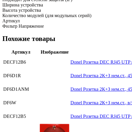
Ширина устройства
Высота устройства
Количество модулей (для модульных серий)
Артикул
Фильтр Напряжение
Похожие товары
Артикул
Изображение
DECF12B6
Donel Розетка DEC RJ45 UTP ка
DF6D1R
Donel Розетка 2К+З нем.ст., 45
DF6D1ANM
Donel Розетка 2К+З нем.ст., 45
DF6W
Donel Розетка 2К+З нем.ст., в/
DECF12B5
Donel Розетка DEC RJ45 UTP ка