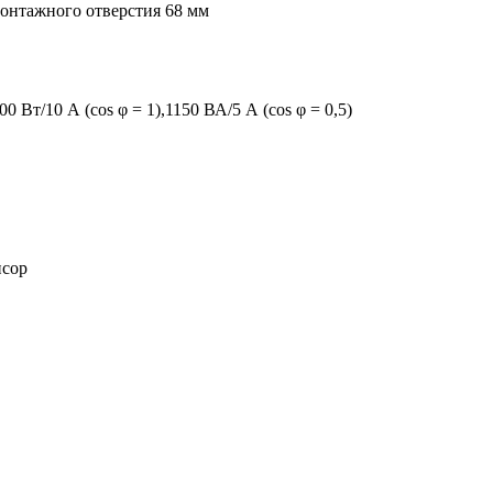
онтажного отверстия 68 мм
0 Вт/10 А (cos φ = 1),1150 ВА/5 А (cos φ = 0,5)
нсор