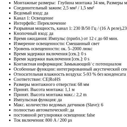
Монтажные размеры: Глубина монтажа 34 мм, Размеры м
Соединительный зажим: 2,5 мм² / 1,5 мм²
Ведомый вход: да
Канал 1: Освещение
Интерфейс: Переключение
Разрывная мощность, канал 1: 230 В/50 Гц / (16 A реле),230
Кнопочный вход: да
Время ожидания: Импульс (прибл.) от 12 с до 60 мин.
Измерение освещенности: Смешанный свет
Уровень освещенности: ок. 5–2000 люкс
Время задержки включения [сек.]: 0 s
Время задержки выключения [сек.]: 0 s
Контактная информация: Замыкающий/ с потенциалом
Особенные функции: интегрированный акустический се
Относительная влажность воздуха: 5-93 % без конденсата
Соответствие: CE|RoHS
Размеры монтажного отверстия: 68 мм
Принят. Высота монтажа: 1,1 м
Принят. Высота монтажа макс.: 2,2 m
Импульсная функция: да
Макс. количество ведомых датчиков (Slave): 6
полностью автоматический: да
постоянной регулировки освещения: false
Ток включения: 800 A / 200 µs