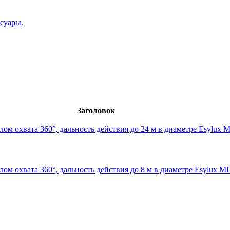
суары.
Заголовок
ом охвата 360°, дальность действия до 24 м в диаметре Esylux
ом охвата 360°, дальность действия до 8 м в диаметре Esylux