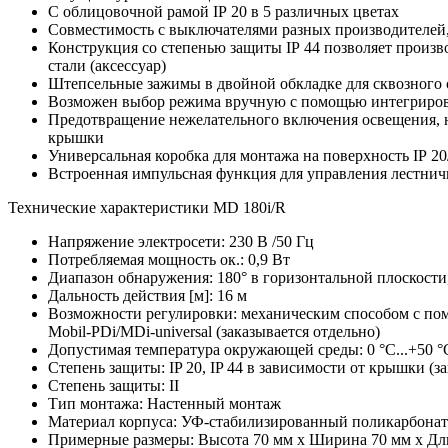
С облицовочной рамой IP 20 в 5 различных цветах
Совместимость с выключателями разных производителей
Конструкция со степенью защиты IP 44 позволяет произ
стали (аксессуар)
Штепсельные зажимы в двойной обкладке для сквозного
Возможен выбор режима вручную с помощью интегрир
Предотвращение нежелательного включения освещения, 
крышки
Универсальная коробка для монтажа на поверхность IP 20
Встроенная импульсная функция для управления лестнич
Технические характеристики MD 180i/R
Напряжение электросети: 230 В /50 Гц
Потребляемая мощность ок.: 0,9 Вт
Диапазон обнаружения: 180° в горизонтальной плоскости,
Дальность действия [м]: 16 м
Возможности регулировки: механическим способом с по
Mobil-PDi/MDi-universal (заказывается отдельно)
Допустимая температура окружающей среды: 0 °C...+50 °
Степень защиты: IP 20, IP 44 в зависимости от крышки (з
Степень защиты: II
Тип монтажа: Настенный монтаж
Материал корпуса: УФ-стабилизированный поликарбонат
Примерные размеры: Высота 70 мм x Ширина 70 мм x Дл