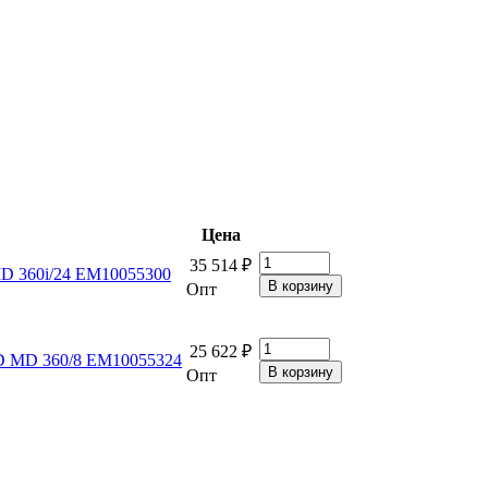
Цена
35 514 ₽
 MD 360i/24 EM10055300
Опт
25 622 ₽
 MD MD 360/8 EM10055324
Опт