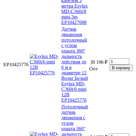
кабелем 3
метра Esylux
MD-C360i/8
mini-3m
EP10427008
Датчик
движения
потолочный
с углом
охвата 360°
дальность
действия до
30 196 ₽
EP10425776
6 м в
Опт
диаметре 12
Вольт Белый
Esylux MD-
C360i/6 mini
12В
EP10425776
Потолочный
датчик
движения с
углом
охвата 360°
дальность