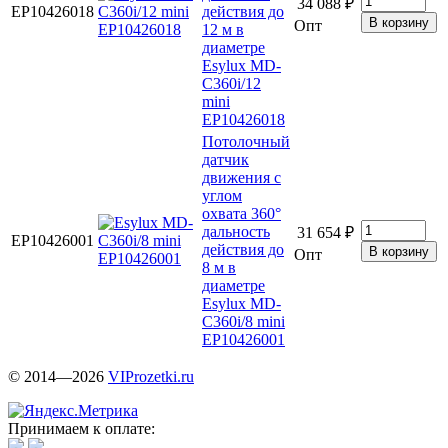
34 088 ₽
EP10426018
действия до
Опт
12 м в
диаметре
Esylux MD-
C360i/12
mini
EP10426018
Потолочный
датчик
движения с
углом
охвата 360°
дальность
31 654 ₽
EP10426001
действия до
Опт
8 м в
диаметре
Esylux MD-
C360i/8 mini
EP10426001
© 2014—2026
VIProzetki.ru
Принимаем к оплате: