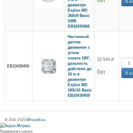
Опт
диаметре
Esylux MD
360i/8 Basic
SMB
EB10430466
Настенный
датчик
движения с
углом
охвата 180°,
22 540 ₽
дальность
EB10430459
действия до
Опт
16 м в
диаметре
Esylux MD
180i/16 Basic
EB10430459
© 2014—2026
VIProzetki.ru
Принимаем к оплате: