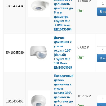
11 686 ₽
дальность
EB10430404
действия до
Опт
8 м в
диаметре
Esylux MD
360/8 Basic
EB10430404
Датчик
движения с
углом
6 682 ₽
охвата 180°
EM10055089
(белый)
Опт
Esylux MD
180 Basic
EM10055089
Потолочный
датчик
движения с
углом
охвата 360°,
16 276 ₽
дальность
EB10430466
действия до
8 м в