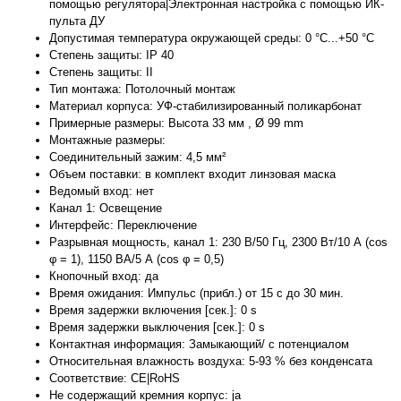
помощью регулятора|Электронная настройка с помощью ИК-
пульта ДУ
Допустимая температура окружающей среды: 0 °C...+50 °C
Степень защиты: IP 40
Степень защиты: II
Тип монтажа: Потолочный монтаж
Материал корпуса: УФ-стабилизированный поликарбонат
Примерные размеры: Высота 33 мм , Ø 99 mm
Монтажные размеры:
Соединительный зажим: 4,5 мм²
Объем поставки: в комплект входит линзовая маска
Ведомый вход: нет
Канал 1: Освещение
Интерфейс: Переключение
Разрывная мощность, канал 1: 230 В/50 Гц, 2300 Вт/10 А (cos
φ = 1), 1150 ВА/5 А (cos φ = 0,5)
Кнопочный вход: да
Время ожидания: Импульс (прибл.) от 15 с до 30 мин.
Время задержки включения [сек.]: 0 s
Время задержки выключения [сек.]: 0 s
Контактная информация: Замыкающий/ с потенциалом
Относительная влажность воздуха: 5-93 % без конденсата
Соответствие: CE|RoHS
Не содержащий кремния корпус: ja