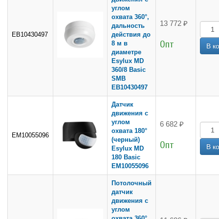
углом
охвата 360°,
13 772 ₽
дальность
EB10430497
действия до
Опт
8 м в
диаметре
Esylux MD
360/8 Basic
SMB
EB10430497
Датчик
движения с
углом
6 682 ₽
охвата 180°
EM10055096
(черный)
Опт
Esylux MD
180 Basic
EM10055096
Потолочный
датчик
движения с
углом
охвата 360°,