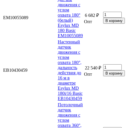
движения с
углом
охвата 180°
6 682 ₽
EM10055089
(белый)
Опт
Esylux MD
180 Basic
EM10055089
Настенный
датчик
движения с
углом
охвата 180°,
дальность
22 540 ₽
EB10430459
действия до
Опт
16 м в
диаметре
Esylux MD
180i/16 Basic
EB10430459
Потолочный
датчик
движения с
углом
охвата 360°,