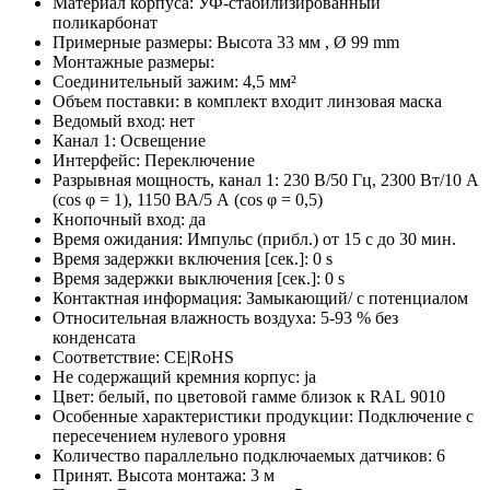
Материал корпуса: УФ-стабилизированный
поликарбонат
Примерные размеры: Высота 33 мм , Ø 99 mm
Монтажные размеры:
Соединительный зажим: 4,5 мм²
Объем поставки: в комплект входит линзовая маска
Ведомый вход: нет
Канал 1: Освещение
Интерфейс: Переключение
Разрывная мощность, канал 1: 230 В/50 Гц, 2300 Вт/10 А
(cos φ = 1), 1150 ВА/5 А (cos φ = 0,5)
Кнопочный вход: да
Время ожидания: Импульс (прибл.) от 15 с до 30 мин.
Время задержки включения [сек.]: 0 s
Время задержки выключения [сек.]: 0 s
Контактная информация: Замыкающий/ с потенциалом
Относительная влажность воздуха: 5-93 % без
конденсата
Соответствие: CE|RoHS
Не содержащий кремния корпус: ja
Цвет: белый, по цветовой гамме близок к RAL 9010
Особенные характеристики продукции: Подключение с
пересечением нулевого уровня
Количество параллельно подключаемых датчиков: 6
Принят. Высота монтажа: 3 м