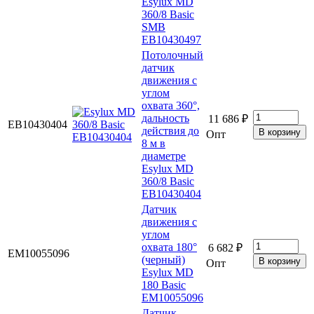
Esylux MD
360/8 Basic
SMB
EB10430497
Потолочный
датчик
движения с
углом
охвата 360°,
дальность
11 686 ₽
EB10430404
действия до
Опт
8 м в
диаметре
Esylux MD
360/8 Basic
EB10430404
Датчик
движения с
углом
охвата 180°
6 682 ₽
EM10055096
(черный)
Опт
Esylux MD
180 Basic
EM10055096
Датчик