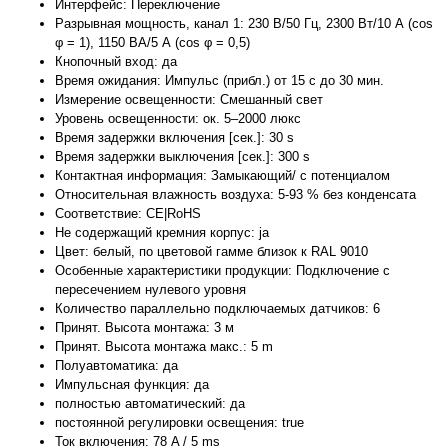
Интерфейс: Переключение
Разрывная мощность, канал 1: 230 В/50 Гц, 2300 Вт/10 А (cos
φ = 1), 1150 ВА/5 А (cos φ = 0,5)
Кнопочный вход: да
Время ожидания: Импульс (прибл.) от 15 с до 30 мин.
Измерение освещенности: Смешанный свет
Уровень освещенности: ок. 5–2000 люкс
Время задержки включения [сек.]: 30 s
Время задержки выключения [сек.]: 300 s
Контактная информация: Замыкающий/ с потенциалом
Относительная влажность воздуха: 5-93 % без конденсата
Соответствие: CE|RoHS
Не содержащий кремния корпус: ja
Цвет: белый, по цветовой гамме близок к RAL 9010
Особенные характеристики продукции: Подключение с
пересечением нулевого уровня
Количество параллельно подключаемых датчиков: 6
Принят. Высота монтажа: 3 м
Принят. Высота монтажа макс.: 5 m
Полуавтоматика: да
Импульсная функция: да
полностью автоматический: да
постоянной регулировки освещения: true
Ток включения: 78 A / 5 ms