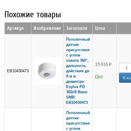
Похожие товары
Артикул
Изображение
Заголовок
Цена
Потолочный
датчик
присутствия
с углом
охвата 360°,
19 616 ₽
дальность
EB10430473
действия до
Опт
8 м в
диаметре
Esylux PD
360i/8 Basic
SMB
EB10430473
Потолочный
датчик
присутствия
с углом