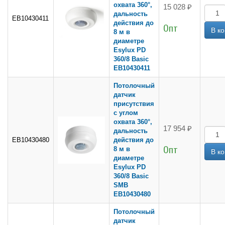
охвата 360°,
15 028 ₽
дальность
EB10430411
действия до
Опт
8 м в
диаметре
Esylux PD
360/8 Basic
EB10430411
Потолочный
датчик
присутствия
с углом
охвата 360°,
17 954 ₽
дальность
EB10430480
действия до
Опт
8 м в
диаметре
Esylux PD
360/8 Basic
SMB
EB10430480
Потолочный
датчик