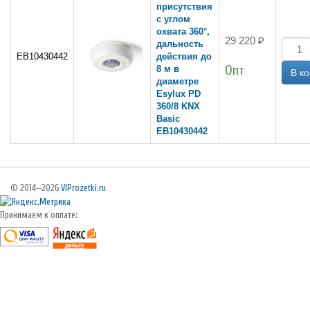
присутствия
с углом
охвата 360°,
29 220 ₽
дальность
EB10430442
действия до
Опт
8 м в
диаметре
Esylux PD
360/8 KNX
Basic
EB10430442
© 2014—2026
VIProzetki.ru
Принимаем к оплате: