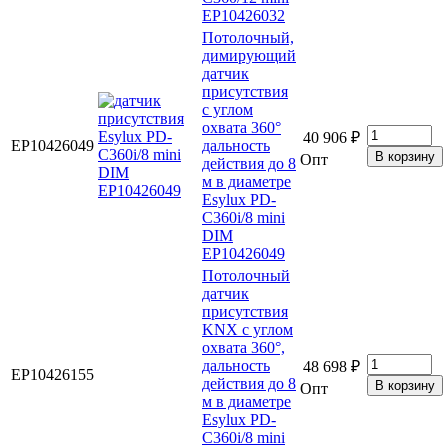
EP10426032
Потолочный,
димирующий
датчик
присутствия
с углом
охвата 360°
40 906 ₽
EP10426049
дальность
Опт
действия до 8
м в диаметре
Esylux PD-
C360i/8 mini
DIM
EP10426049
Потолочный
датчик
присутствия
KNX с углом
охвата 360°,
дальность
48 698 ₽
EP10426155
действия до 8
Опт
м в диаметре
Esylux PD-
C360i/8 mini