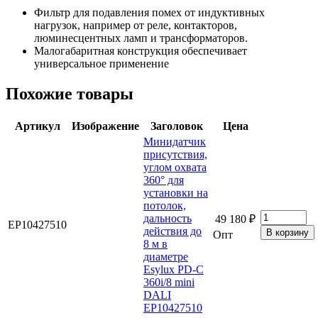
Фильтр для подавления помех от индуктивных
нагрузок, например от реле, контакторов,
люминесцентных ламп и трансформаторов.
Малогабаритная конструкция обеспечивает
универсальное применение
Похожие товары
Артикул
Изображение
Заголовок
Цена
Минидатчик
присутствия,
углом охвата
360° для
установки на
потолок,
дальность
49 180 ₽
EP10427510
действия до
Опт
8 м в
диаметре
Esylux PD-C
360i/8 mini
DALI
EP10427510