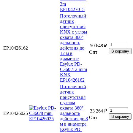
3m
EP10427015
Потолочный
датчик
присутствия
KNX с углом
охвата 360°,
дальность
50 648 ₽
EP10426162
действия до
Опт
12 м в
диаметре
Esylux PD-
C360i/12 mini
KNX
EP10426162
Потолочный
датчик
присутствия
с углом
охвата 360°
33 264 ₽
EP10426025
дальность
Опт
действия до 8
м в диаметре
Esylux PD-