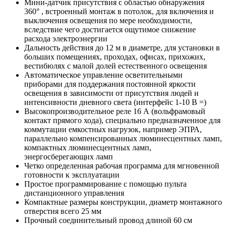
Мини-датчик присутствия с областью обнаружения
360° , встроенный монтаж в потолок, для включения и
выключения освещения по мере необходимости,
вследствие чего достигается ощутимое снижение
расхода электроэнергии
Дальность действия до 12 м в диаметре, для установки в
больших помещениях, проходах, офисах, прихожих,
вестибюлях с малой долей естественного освещения
Автоматическое управление осветительными
приборами для поддержания постоянной яркости
освещения в зависимости от присутствия людей и
интенсивности дневного света (интерфейс 1-10 В =)
Высокопроизводительное реле 16 А (вольфрамовый
контакт прямого хода), специально предназначенное для
коммутации емкостных нагрузок, например ЭПРА,
параллельно компенсированных люминесцентных ламп,
компактных люминесцентных ламп,
энергосберегающих ламп
Четко определенная рабочая программа для мгновенной
готовности к эксплуатации
Простое программирование с помощью пульта
дистанционного управления
Компактные размеры конструкции, диаметр монтажного
отверстия всего 25 мм
Прочный соединительный провод длиной 60 см