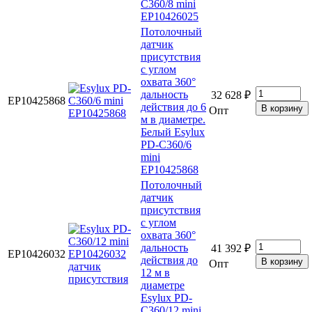
C360/8 mini
EP10426025
Потолочный
датчик
присутствия
с углом
охвата 360°
дальность
32 628 ₽
EP10425868
действия до 6
Опт
м в диаметре.
Белый Esylux
PD-C360/6
mini
EP10425868
Потолочный
датчик
присутствия
с углом
охвата 360°
дальность
41 392 ₽
EP10426032
действия до
Опт
12 м в
диаметре
Esylux PD-
C360/12 mini