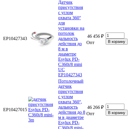
Датчик
присутствия
с углом
охвата 360°
для
установки на
потолок
46 456 ₽
EP10427343
дальность
Опт
действия до
8 м в
диаметре
Esylux PD-
C360i/8 mini
UC
EP10427343
Потолочный
датчик
присутствия
с углом
охвата 360°,
дальность
46 266 ₽
EP10427015
действия до 8
Опт
м в диаметре
Esylux PD-
C360i/8 mini-