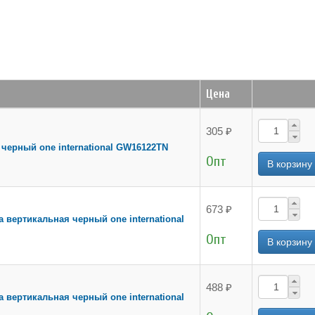
Цена
305 ₽
 черный one international GW16122TN
Опт
673 ₽
а вертикальная черный one international
Опт
488 ₽
а вертикальная черный one international