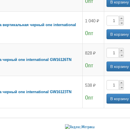
Опт
1 040 ₽
а вертикальная черный one international
Опт
828 ₽
а черный one international GW16126TN
Опт
538 ₽
а черный one international GW16123TN
Опт