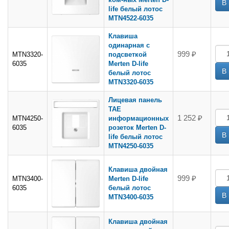
life белый лотос
MTN4522-6035
Клавиша
одинарная с
999 ₽
MTN3320-
подсветкой
6035
Merten D-life
белый лотос
MTN3320-6035
Лицевая панель
TAE
1 252 ₽
MTN4250-
информационных
6035
розеток Merten D-
life белый лотос
MTN4250-6035
Клавиша двойная
999 ₽
MTN3400-
Merten D-life
6035
белый лотос
MTN3400-6035
Клавиша двойная