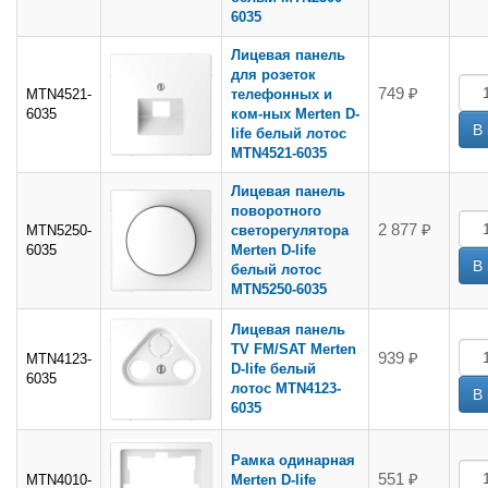
6035
Лицевая панель
для розеток
749 ₽
MTN4521-
телефонных и
6035
ком-ных Merten D-
life белый лотос
MTN4521-6035
Лицевая панель
поворотного
2 877 ₽
MTN5250-
светорегулятора
6035
Merten D-life
белый лотос
MTN5250-6035
Лицевая панель
TV FM/SAT Merten
939 ₽
MTN4123-
D-life белый
6035
лотос MTN4123-
6035
Рамка одинарная
551 ₽
MTN4010-
Merten D-life