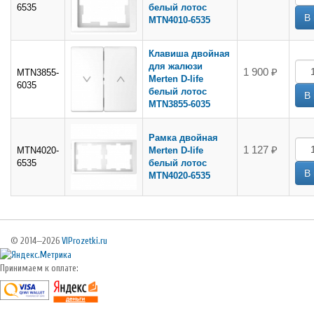
6535
белый лотос
MTN4010-6535
Клавиша двойная
для жалюзи
1 900 ₽
MTN3855-
Merten D-life
6035
белый лотос
MTN3855-6035
Рамка двойная
1 127 ₽
MTN4020-
Merten D-life
6535
белый лотос
MTN4020-6535
© 2014—2026
VIProzetki.ru
Принимаем к оплате: