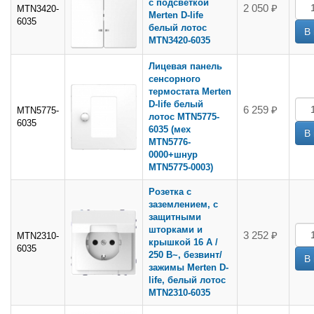
с подсветкой
2 050 ₽
MTN3420-
Merten D-life
6035
белый лотос
MTN3420-6035
Лицевая панель
сенсорного
термостата Merten
D-life белый
6 259 ₽
MTN5775-
лотос MTN5775-
6035
6035 (мех
MTN5776-
0000+шнур
MTN5775-0003)
Розетка с
заземлением, с
защитными
шторками и
3 252 ₽
MTN2310-
крышкой 16 А /
6035
250 В~, безвинт/
зажимы Merten D-
life, белый лотос
MTN2310-6035