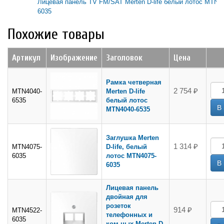
Лицевая панель TV FM/SAT Merten D-life белый лотос MTN4
6035
Похожие товары
Артикул
Изображение
Заголовок
Цена
Рамка четверная
2 754 ₽
MTN4040-
Merten D-life
6535
белый лотос
MTN4040-6535
Заглушка Merten
1 314 ₽
MTN4075-
D-life, белый
6035
лотос MTN4075-
6035
Лицевая панель
двойная для
розеток
914 ₽
MTN4522-
телефонных и
6035
ком-ных Merten D-