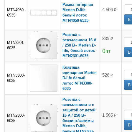
Рамка пятерная
4 506 ₽
MTN4050-
Merten D-life
6535
белый лотос
MTN4050-6535
Розетка с
839 ₽
заземлением 16 А
MTN2301-
/ 250 В~ Merten D-
6035
Опт
life, белый лотос
MTN2301-6035
Клавиша
одинарная Merten
526 ₽
MTN3300-
D-life белый
6035
лотос MTN3300-
6035
Розетка с
заземлением и с
защитой от детей
1 565 ₽
MTN2300-
16 А / 250 В~
6035
безвинт/зажимы
Merten D-life,
белый MTN2300-